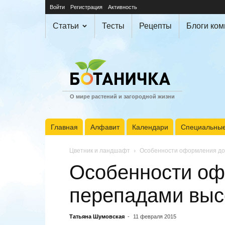
Войти
Регистрация
Активность
Статьи
Тесты
Рецепты
Блоги ко
О мире растений и загородной жизни
Главная
Алфавит
Календари
Специальные
Цветник и ландшафт
Особенности оформления до
Особенности оф
перепадами выс
Татьяна Шумовская
-
11 февраля 2015