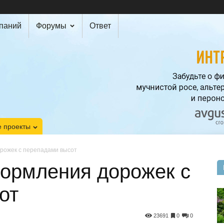
мпаний
Форумы
Ответ
 проекты
рожек с перепадами высот
ормления дорожек с
от
23691
0
0