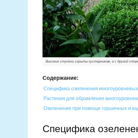
Высокие ступени скрыты кустарником, а с другой сторо
Содержание:
Специфика озеленения многоуровневых 
Растения для обрамления многоуровнев
Озеленение при помощи горшечных и ка
Специфика озелене