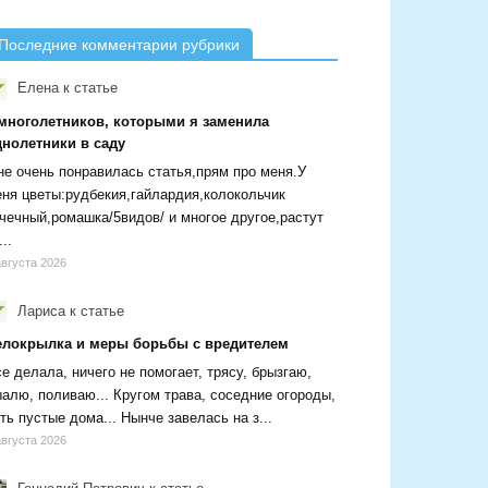
Последние комментарии рубрики
Елена
к статье
 многолетников, которыми я заменила
днолетники в саду
е очень понравилась статья,прям про меня.У
ня цветы:рудбекия,гайлардия,колокольчик
чечный,ромашка/5видов/ и многое другое,растут
...
августа 2026
Лариса
к статье
елокрылка и меры борьбы с вредителем
е делала, ничего не помогает, трясу, брызгаю,
алю, поливаю... Кругом трава, соседние огороды,
ть пустые дома... Нынче завелась на з...
августа 2026