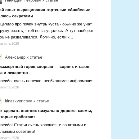
Геннадий Петрович
к статье
ой опыт выращивания гортензии «Анабель»:
елюсь секретами
цепило про почку внутрь куста - обычно же учат
ружу резать, чтоб не загущалось. А тут наоборот,
об не разваливался. Логично, если к...
августа 2026
Александр
к статье
ессмертный горец спорыш — сорняк и газон,
а и лекарство
асибо, очень полезно- необходимая информация.
августа 2026
irinaskvortcova
к статье
ак сделать цветник визуально дороже: схемы,
оторые сработают
асибо! Статья очень хорошая, с понятными и
ельными советами!
августа 2026