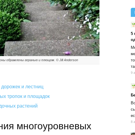
5
о
Мн
ме
то
ны обрамлены геранью и плющом. © Jill Anderson
та
9 
дорожек и лестниц
Б
ых тропок и площадок
Вс
дочных растений
сы
ес
8 
ния многоуровневых