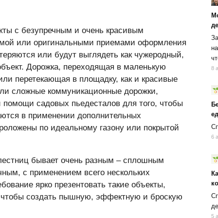
М
д
ты с безупречным и очень красивым
За
мой или оригинальными приемами оформления
на
теряются или будут выглядеть как чужеродный,
чт
объект. Дорожка, переходящая в маленькую
8 
ли перетекающая в площадку, как и красивые
или сложные коммуникационные дорожки,
 помощи садовых пьедесталов для того, чтобы
Б
ед
аются в применении дополнительных
проложены по идеальному газону или покрытой
Сп
6 
 лестниц бывает очень разным – сплошным
ным, с применением всего нескольких
К
к
бование ярко презентовать такие объекты,
Сп
к, чтобы создать пышную, эффектную и броскую
д
5 