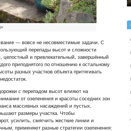
gs
ивание — вовсе не несовместимые задачи. С
пользующий перепады высот и сложности
, целостный и привлекательный, завершённый
ждого приподнятого по отношению к остальному
ысоты разных участков объекта притягивать
недостаток.
дорожки с перепадом высот влияют на
нимание от озеленения и красоты соседних зон
ланса массивных насаждений и пустых,
ньшают размеры участка. Чтобы
рот, усилить, смягчить жесткие линии и
чным, применяют разные стратегии озеленения: