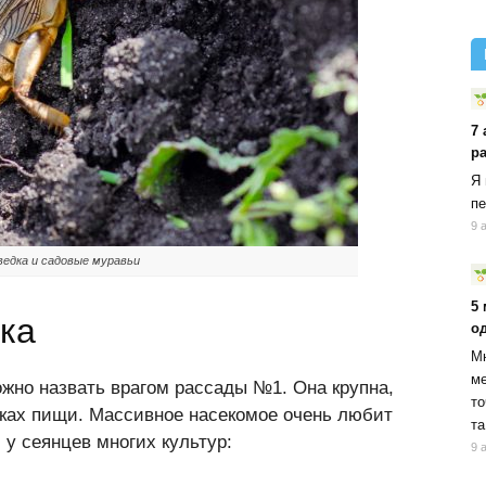
7 
р
Я 
пе
9 
едка и садовые муравьи
5
дка
о
Мн
ме
жно назвать врагом рассады №1. Она крупна,
то
сках пищи. Массивное насекомое очень любит
та
у сеянцев многих культур:
9 