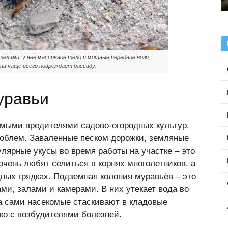
елями: у неё массивное тело и мощные передние ноги,
на чаще всего повреждает рассаду.
уравьи
ямыми вредителями садово-огородных культур.
облем. Заваленные песком дорожки, земляные
гулярные укусы во время работы на участке – это
очень любят селиться в корнях многолетников, а
ных грядках. Подземная колония муравьёв – это
ми, залами и камерами. В них утекает вода во
а сами насекомые стаскивают в кладовые
ко с возбудителями болезней.