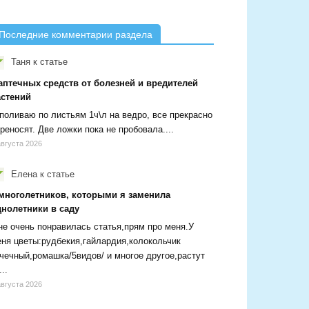
Последние комментарии раздела
Таня
к статье
аптечных средств от болезней и вредителей
астений
поливаю по листьям 1ч\л на ведро, все прекрасно
реносят. Две ложки пока не пробовала....
августа 2026
Елена
к статье
 многолетников, которыми я заменила
днолетники в саду
е очень понравилась статья,прям про меня.У
ня цветы:рудбекия,гайлардия,колокольчик
чечный,ромашка/5видов/ и многое другое,растут
...
августа 2026