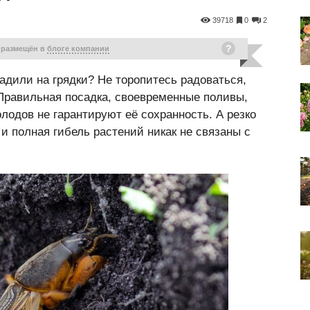
39718
0
2
 размещён в
блоге компании
адили на грядки? Не торопитесь радоваться,
Правильная посадка, своевременные поливы,
олодов не гарантируют её сохранность. А резко
и полная гибель растений никак не связаны с