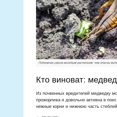
Подземная угроза молодым растениям: чем опасны медв
Кто виноват: медве
Из почвенных вредителей медведку мо
прожорлива и довольно активна в пои
нежные корни и нижнюю часть стеблей 