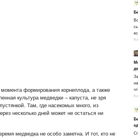
Б
Вс
сы
ес
8 
М
д
За
на
с момента формирования корнеплода, а также
чт
8 
енная культура медведки – капуста, не зря
пустянкой. Там, где насекомых много, из
ерез несколько дней может не остаться ни
Б
ед
Сп
время медведка не особо заметна. И тот, кто не