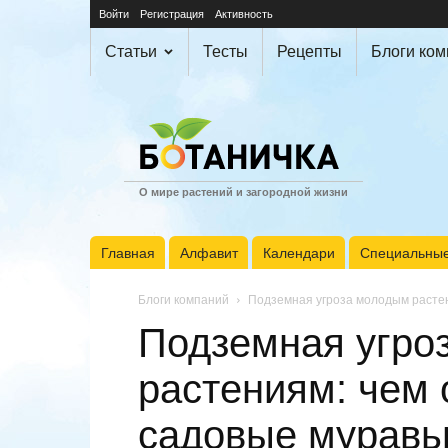
Войти
Регистрация
Активность
Статьи
Тесты
Рецепты
Блоги ко
О мире растений и загородной жизни
Главная
Алфавит
Календари
Специальные
Блоги компаний
Подземная угроза молодым растен
Подземная угро
растениям: чем 
садовые муравь