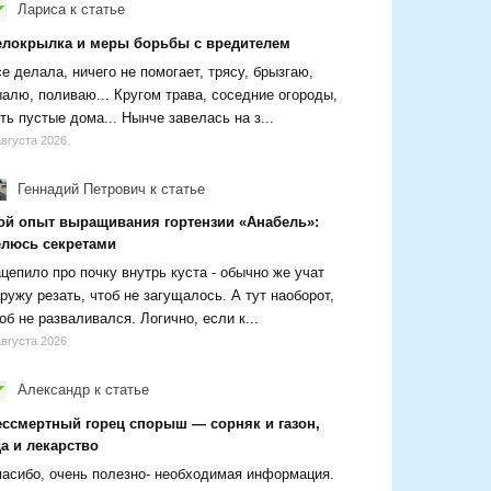
Лариса
к статье
елокрылка и меры борьбы с вредителем
е делала, ничего не помогает, трясу, брызгаю,
алю, поливаю... Кругом трава, соседние огороды,
ть пустые дома... Нынче завелась на з...
августа 2026
Геннадий Петрович
к статье
ой опыт выращивания гортензии «Анабель»:
елюсь секретами
цепило про почку внутрь куста - обычно же учат
ружу резать, чтоб не загущалось. А тут наоборот,
об не разваливался. Логично, если к...
августа 2026
Александр
к статье
ессмертный горец спорыш — сорняк и газон,
а и лекарство
асибо, очень полезно- необходимая информация.