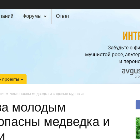
мпаний
Форумы
Ответ
 проекты
иям: чем опасны медведка и садовые муравьи
за молодым
опасны медведка и
и