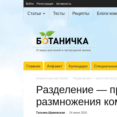
Войти
Регистрация
Активность
Статьи
Тесты
Рецепты
Блоги ко
О мире растений и загородной жизни
Главная
Алфавит
Календари
Специальные
Комнатные растения
Разделение — простой спос
Разделение — п
размножения ко
Татьяна Шумовская
-
24 июня 2020