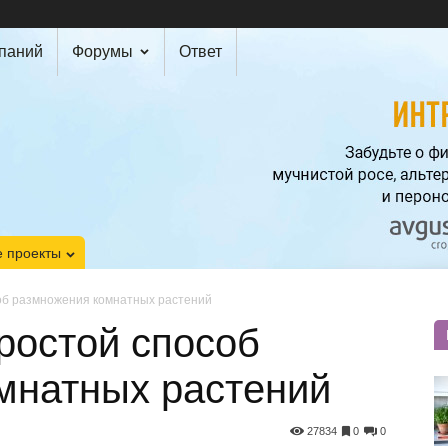
мпаний
Форумы
Ответ
 проекты
об размножения комнатных растений
ростой способ
мнатных растений
27834
0
0