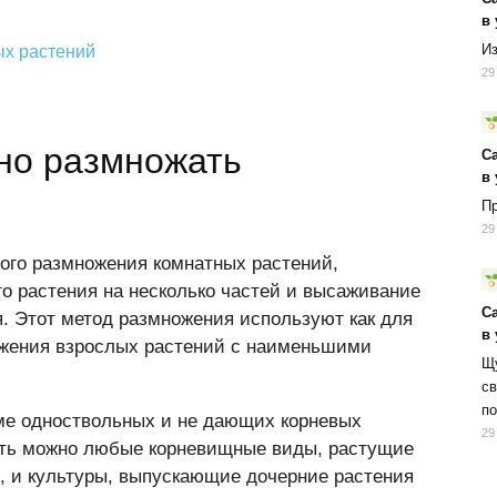
в
Из
ых растений
29
но размножать
С
в
Пр
29
ого размножения комнатных растений,
 растения на несколько частей и высаживание
С
я. Этот метод размножения используют как для
в
ожения взрослых растений с наименьшими
Щу
св
по
оме одноствольных и не дающих корневых
29
лить можно любые корневищные виды, растущие
, и культуры, выпускающие дочерние растения