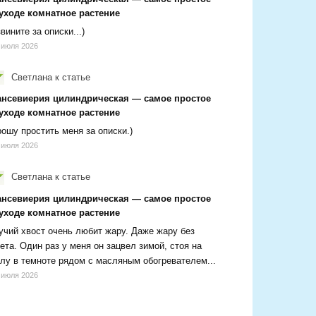
 уходе комнатное растение
вините за описки...)
 июля 2026
Светлана
к статье
ансевиерия цилиндрическая — самое простое
 уходе комнатное растение
ошу простить меня за описки.)
 июля 2026
Светлана
к статье
ансевиерия цилиндрическая — самое простое
 уходе комнатное растение
чий хвост очень любит жару. Даже жару без
ета. Один раз у меня он зацвел зимой, стоя на
лу в темноте рядом с масляным обогревателем...
 июля 2026