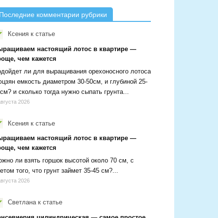
Последние комментарии рубрики
Ксения
к статье
ыращиваем настоящий лотос в квартире —
роще, чем кажется
дойдет ли для выращивания орехоносного лотоса
цзян емкость диаметром 30-50см, и глубиной 25-
см? и сколько тогда нужно сыпать грунта...
августа 2026
Ксения
к статье
ыращиваем настоящий лотос в квартире —
роще, чем кажется
жно ли взять горшок высотой около 70 см, с
етом того, что грунт займет 35-45 см?...
августа 2026
Светлана
к статье
ансевиерия цилиндрическая — самое простое