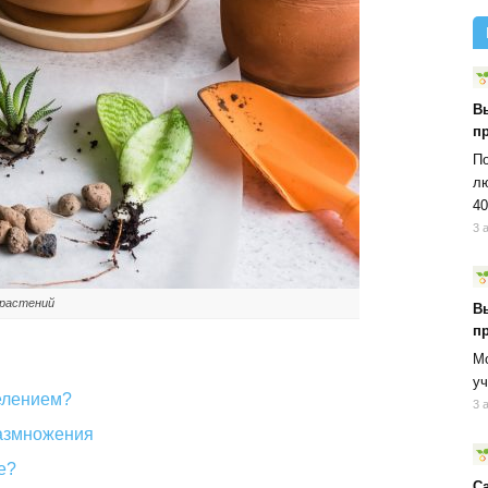
В
п
По
лю
40
3 
 растений
В
п
Мо
уч
елением?
3 
размножения
е?
С