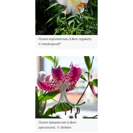
Лилия королевская (Lilium regalum).
© meolongxu87
Лилия прекрасная (Lilium
speciosum). © Stefano