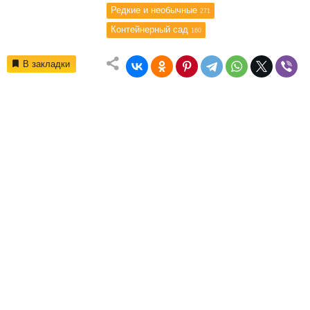
Редкие и необычные
271
Контейнерный сад
160
В закладки