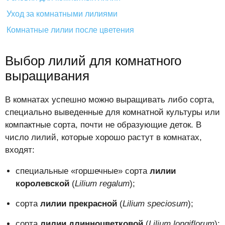
Уход за комнатными лилиями
Комнатные лилии после цветения
Выбор лилий для комнатного
выращивания
В комнатах успешно можно выращивать либо сорта,
специально выведенные для комнатной культуры или
компактные сорта, почти не образующие деток. В
число лилий, которые хорошо растут в комнатах,
входят:
специальные «горшечные» сорта
лилии
королевской
(
Lilium regalum
);
сорта
лилии прекрасной
(
Lilium speciosum
);
сорта
лилии длинноцветковой
(
Lilium longiflorum
);