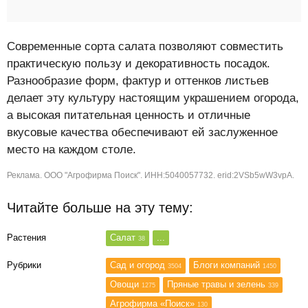
Современные сорта салата позволяют совместить
практическую пользу и декоративность посадок.
Разнообразие форм, фактур и оттенков листьев
делает эту культуру настоящим украшением огорода,
а высокая питательная ценность и отличные
вкусовые качества обеспечивают ей заслуженное
место на каждом столе.
Реклама. ООО "Агрофирма Поиск". ИНН:5040057732. erid:2VSb5wW3vpA.
Читайте больше на эту тему:
Растения
Салат
...
38
Рубрики
Сад и огород
Блоги компаний
3504
1450
Овощи
Пряные травы и зелень
1275
339
Агрофирма «Поиск»
130