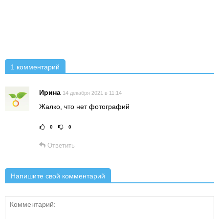
1 комментарий
Ирина
14 декабря 2021 в 11:14
Жалко, что нет фотографий
0
0
Рейтинг статьи:
Поставить оце
Ответить
Напишите свой комментарий