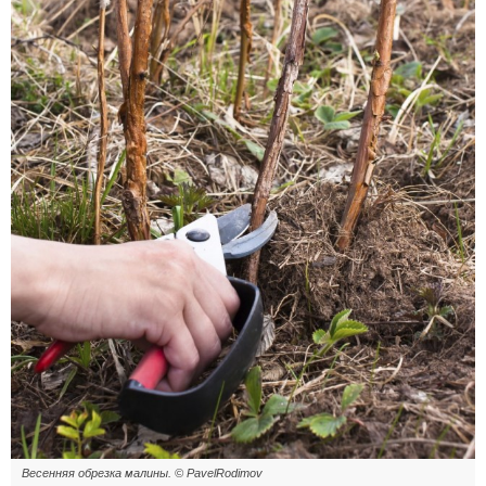
Весенняя обрезка малины. © PavelRodimov