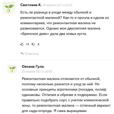
Светлана К.
28 апреля 2017 в 21:31
Есть ли разница в уходе между обычной и
ремонтантной малиной? Как-то я прочла в одном из
комментариев, что ремонтантная малина не
размножается. Однако моя двухлетняя малина
«Брянское диво» дала два новых куста.
+1
-1
Рейтинг статьи:
Поставить оце
Ответить
Оксана Гула
29 апреля 2017 в 18:08
Ремонтантная малина отличается от обычной,
поэтому несколько разнится и уход за ней. Но
основные принципы агротехники (посадка, полив)
одинаковы. Отличия в обрезке и подкормках. Если
правильно подобрать сорт, с учетом климатической
зоны, то ремонтантная малина — отличный вариант
для сада-огорода. Я сама выращиваю