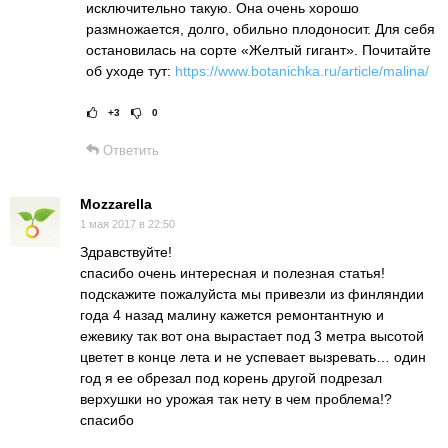
исключительно такую. Она очень хорошо
размножается, долго, обильно плодоносит. Для себя
остановилась на сорте «Желтый гигант». Почитайте
об уходе тут:
https://www.botanichka.ru/article/malina/
+3
0
Рейтинг статьи:
Поставить оц
Ответить
Mozzarella
1 мая 2017 в 22:50
Здравствуйте!
спасибо очень интересная и полезная статья!
подскажите пожалуйста мы привезли из финляндии
года 4 назад малину кажется ремонтантную и
ежевику так вот она вырастает под 3 метра высотой
цветет в конце лета и не успевает вызревать… один
год я ее обрезал под корень другой подрезал
верхушки но урожая так нету в чем проблема!?
спасибо