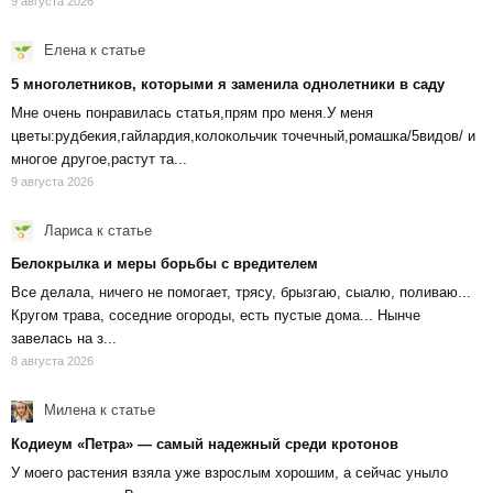
9 августа 2026
Елена
к статье
5 многолетников, которыми я заменила однолетники в саду
Мне очень понравилась статья,прям про меня.У меня
цветы:рудбекия,гайлардия,колокольчик точечный,ромашка/5видов/ и
многое другое,растут та...
9 августа 2026
Лариса
к статье
Белокрылка и меры борьбы с вредителем
Все делала, ничего не помогает, трясу, брызгаю, сыалю, поливаю...
Кругом трава, соседние огороды, есть пустые дома... Нынче
завелась на з...
8 августа 2026
Милена
к статье
Кодиеум «Петра» — самый надежный среди кротонов
У моего растения взяла уже взрослым хорошим, а сейчас уныло