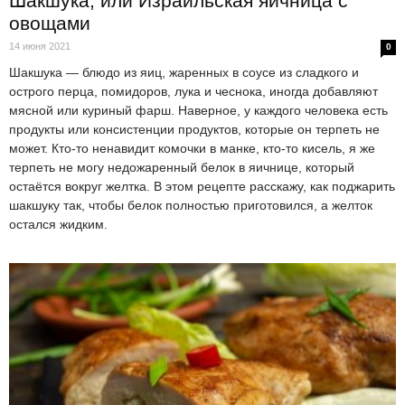
Шакшука, или Израильская яичница с
овощами
14 июня 2021
0
Шакшука — блюдо из яиц, жаренных в соусе из сладкого и
острого перца, помидоров, лука и чеснока, иногда добавляют
мясной или куриный фарш. Наверное, у каждого человека есть
продукты или консистенции продуктов, которые он терпеть не
может. Кто-то ненавидит комочки в манке, кто-то кисель, я же
терпеть не могу недожаренный белок в яичнице, который
остаётся вокруг желтка. В этом рецепте расскажу, как поджарить
шакшуку так, чтобы белок полностью приготовился, а желток
остался жидким.