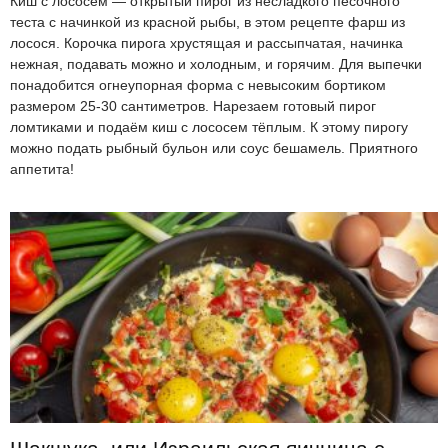
Киш с лососем — открытый пирог из несладкого песочного
теста с начинкой из красной рыбы, в этом рецепте фарш из
лосося. Корочка пирога хрустящая и рассыпчатая, начинка
нежная, подавать можно и холодным, и горячим. Для выпечки
понадобится огнеупорная форма с невысоким бортиком
размером 25-30 сантиметров. Нарезаем готовый пирог
ломтиками и подаём киш с лососем тёплым. К этому пирогу
можно подать рыбный бульон или соус бешамель. Приятного
аппетита!