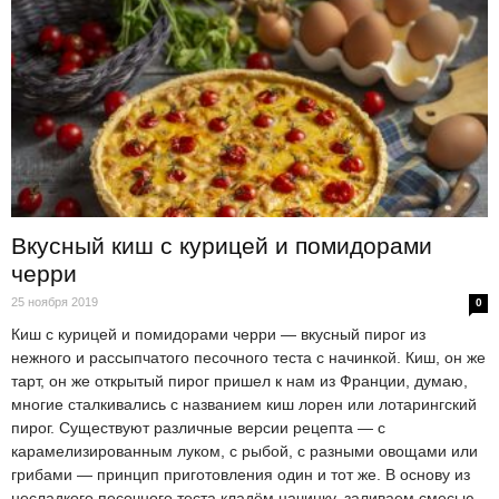
Вкусный киш с курицей и помидорами
черри
25 ноября 2019
0
Киш с курицей и помидорами черри — вкусный пирог из
нежного и рассыпчатого песочного теста с начинкой. Киш, он же
тарт, он же открытый пирог пришел к нам из Франции, думаю,
многие сталкивались с названием киш лорен или лотарингский
пирог. Существуют различные версии рецепта — с
карамелизированным луком, с рыбой, с разными овощами или
грибами — принцип приготовления один и тот же. В основу из
несладкого песочного теста кладём начинку, заливаем смесью