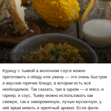
Курица с тыквой в молочном соусе
— быстро и очень вкусно
Лена Цынкевич
-
4 декабря 2019
16721
0
0
Курицу с тыквой в молочном соусе можно
приготовить к обеду или ужину — это очень быстрое
и вкусное горячее блюдо, в котором есть всё
необходимое. Так сказать, три в одном — и мясо, и
гарнир, и соус. Тыкву можно использовать как
свежую, так и замороженную, лучше мускатную, у
неё яркая мякоть и приятный аромат. Если филе