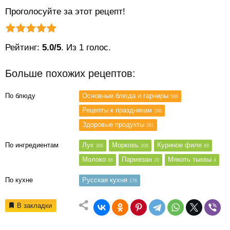
Проголосуйте за этот рецепт!
Рейтинг статьи:
Поставить оценку
Рейтинг:
5.0/5
. Из 1 голос.
Больше похожих рецептов:
По блюду
Основные блюда и гарниры
588
Рецепты к праздникам
296
Здоровые продукты
281
По ингредиентам
Лук
Морковь
Куриное филе
366
208
89
Молоко
Пармезан
Мякоть тыквы
86
20
4
По кухне
Русская кухня
176
В закладки