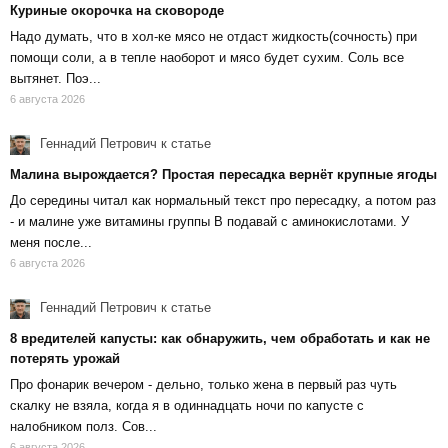
Куриные окорочка на сковороде
Надо думать, что в хол-ке мясо не отдаст жидкость(сочность) при
помощи соли, а в тепле наоборот и мясо будет сухим. Соль все
вытянет. Поэ...
6 августа 2026
Геннадий Петрович
к статье
Малина вырождается? Простая пересадка вернёт крупные ягоды
До середины читал как нормальный текст про пересадку, а потом раз
- и малине уже витамины группы В подавай с аминокислотами. У
меня после...
6 августа 2026
Геннадий Петрович
к статье
8 вредителей капусты: как обнаружить, чем обработать и как не
потерять урожай
Про фонарик вечером - дельно, только жена в первый раз чуть
скалку не взяла, когда я в одиннадцать ночи по капусте с
налобником полз. Сов...
6 августа 2026