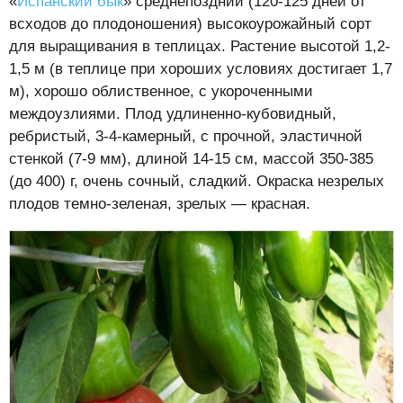
«
Испанский бык
» среднепоздний (120-125 дней от
всходов до плодоношения) высокоурожайный сорт
для выращивания в теплицах. Растение высотой 1,2-
1,5 м (в теплице при хороших условиях достигает 1,7
м), хорошо облиственное, с укороченными
междоузлиями. Плод удлиненно-кубовидный,
ребристый, 3-4-камерный, с прочной, эластичной
стенкой (7-9 мм), длиной 14-15 см, массой 350-385
(до 400) г, очень сочный, сладкий. Окраска незрелых
плодов темно-зеленая, зрелых — красная.