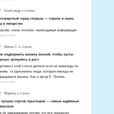
Александр
к статье
ессмертный горец спорыш — сорняк и газон,
а и лекарство
асибо, очень полезно- необходимая информация.
августа 2026
Ирина С.
к статье
ем подкормить малину весной, чтобы кусты
орошо тронулись в рост
ртинки к этой статье делали если не инвалиды по
ению, то однозначно люди, которые никогда не
ращивали малину. Как и автор Е. Полянс...
августа 2026
Марина
к статье
2 лучших сортов лука-порея — самые надёжные
 вкусные
я не замораживаю потому что все пропахнет