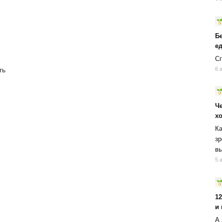
Б
ед
Сп
6 
ть
Ч
х
Ка
зр
вы
5 
1
и
А 