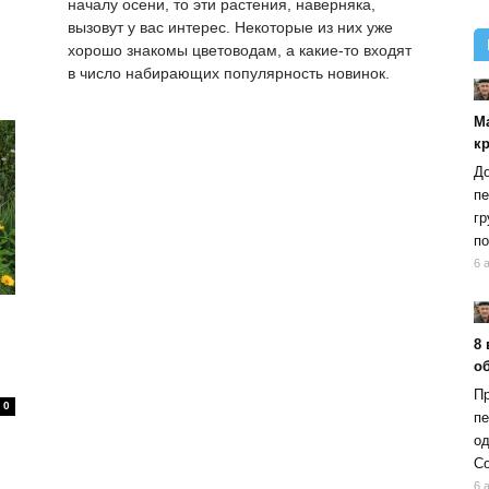
началу осени, то эти растения, наверняка,
вызовут у вас интерес. Некоторые из них уже
хорошо знакомы цветоводам, а какие-то входят
в число набирающих популярность новинок.
М
к
До
пе
гр
по
6 
8 
об
Пр
0
пе
од
Со
6 