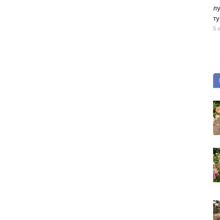
лу
ту
5 