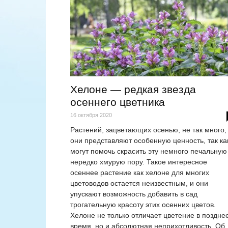
Хелоне — редкая звезда
осеннего цветника
16 октября 2020
Растений, зацветающих осенью, не так много,
они представляют особенную ценность, так ка
могут помочь скрасить эту немного печальную
нередко хмурую пору. Такое интересное
осеннее растение как хелоне для многих
цветоводов остается неизвестным, и они
упускают возможность добавить в сад
трогательную красоту этих осенних цветов.
Хелоне не только отличает цветение в поздне
время, но и абсолютная неприхотливость. Об