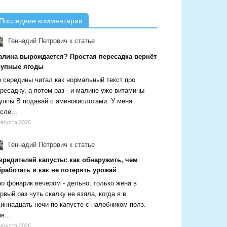
Последние комментарии
Геннадий Петрович
к статье
алина вырождается? Простая пересадка вернёт
рупные ягоды
 середины читал как нормальный текст про
ресадку, а потом раз - и малине уже витамины
уппы В подавай с аминокислотами. У меня
сле...
августа 2026
Геннадий Петрович
к статье
вредителей капусты: как обнаружить, чем
работать и как не потерять урожай
о фонарик вечером - дельно, только жена в
рвый раз чуть скалку не взяла, когда я в
иннадцать ночи по капусте с налобником полз.
в...
августа 2026