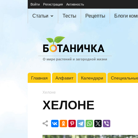
Войти
Регистрация
Активность
Статьи
Тесты
Рецепты
Блоги ко
О мире растений и загородной жизни
Главная
Алфавит
Календари
Специальные
Хелоне
ХЕЛОНЕ