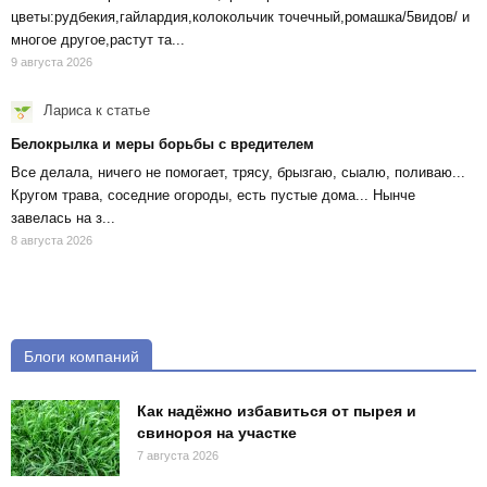
цветы:рудбекия,гайлардия,колокольчик точечный,ромашка/5видов/ и
многое другое,растут та...
9 августа 2026
Лариса
к статье
Белокрылка и меры борьбы с вредителем
Все делала, ничего не помогает, трясу, брызгаю, сыалю, поливаю...
Кругом трава, соседние огороды, есть пустые дома... Нынче
завелась на з...
8 августа 2026
Блоги компаний
Как надёжно избавиться от пырея и
свинороя на участке
7 августа 2026