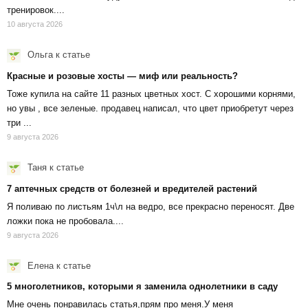
тренировок....
10 августа 2026
Ольга
к статье
Красные и розовые хосты — миф или реальность?
Тоже купила на сайте 11 разных цветных хост. С хорошими корнями,
но увы , все зеленые. продавец написал, что цвет приобретут через
три ...
9 августа 2026
Таня
к статье
7 аптечных средств от болезней и вредителей растений
Я поливаю по листьям 1ч\л на ведро, все прекрасно переносят. Две
ложки пока не пробовала....
9 августа 2026
Елена
к статье
5 многолетников, которыми я заменила однолетники в саду
Мне очень понравилась статья,прям про меня.У меня