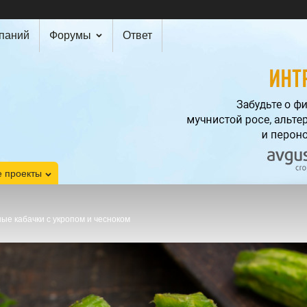
мпаний
Форумы
Ответ
 проекты
ые кабачки с укропом и чесноком