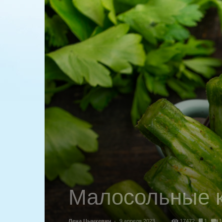
Малосольные к
Лена Цынкевич
-
9 апреля 2023
17472
1
1