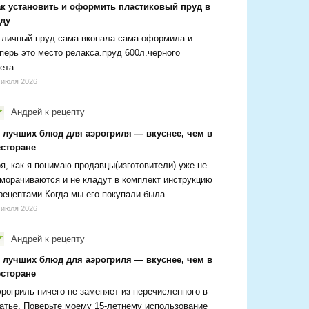
ак установить и оформить пластиковый пруд в
аду
личный пруд сама вкопала сама оформила и
перь это место релакса.пруд 600л.черного
ета...
 июля 2026
Андрей
к рецепту
0 лучших блюд для аэрогриля — вкуснее, чем в
есторане
я, как я понимаю продавцы(изготовители) уже не
морачиваются и не кладут в комплект инструкцию
рецептами.Когда мы его покупали была...
 июля 2026
Андрей
к рецепту
0 лучших блюд для аэрогриля — вкуснее, чем в
есторане
рогриль ничего не заменяет из перечисленного в
атье. Поверьте моему 15-летнему использование