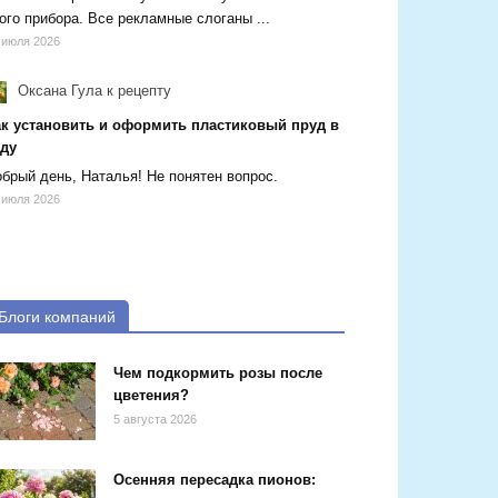
ого прибора. Все рекламные слоганы ...
 июля 2026
Оксана Гула
к рецепту
ак установить и оформить пластиковый пруд в
аду
брый день, Наталья! Не понятен вопрос.
 июля 2026
Блоги компаний
Чем подкормить розы после
цветения?
5 августа 2026
Осенняя пересадка пионов: