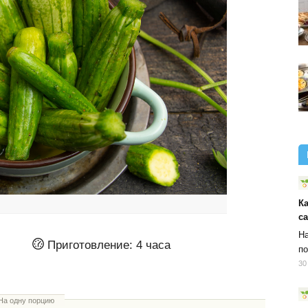
К
с
На
Приготовление:
4 часа
по
30
На одну порцию