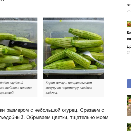
эт
25
К
с
До
24
удобен глубокий
Берем вилку и процарапываем
контейнер с плотно
кожуру по периметру каждого
 крышкой.
кабачка.
чки размером с небольшой огурец. Срезаем с
съедобный. Обрываем цветки, тщательно моем