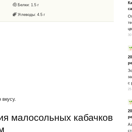
К
Белки:
1.5 г
с
Углеводы:
4.5 г
От
те
цв
30
2
р
Зо
за
с 
25
 вкусу.
2
ия малосольных кабачков
р
Аэ
м
ст