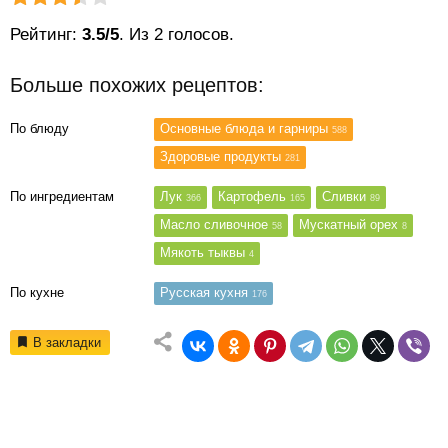
Рейтинг статьи:
Поставить оценку
Рейтинг:
3.5/5
. Из 2 голосов.
Больше похожих рецептов:
По блюду
Основные блюда и гарниры
588
Здоровые продукты
281
По ингредиентам
Лук
Картофель
Сливки
366
165
89
Масло сливочное
Мускатный орех
58
8
Мякоть тыквы
4
По кухне
Русская кухня
176
В закладки