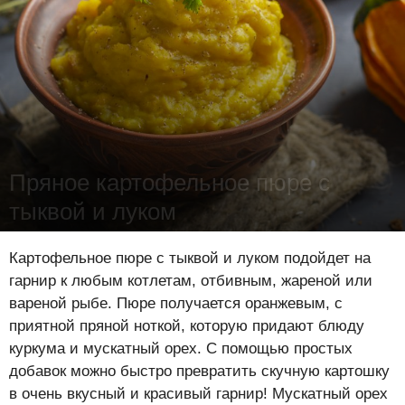
Пряное картофельное пюре с
тыквой и луком
Лена Цынкевич
-
2 февраля 2020
16397
5
0
Картофельное пюре с тыквой и луком подойдет на
гарнир к любым котлетам, отбивным, жареной или
вареной рыбе. Пюре получается оранжевым, с
приятной пряной ноткой, которую придают блюду
куркума и мускатный орех. С помощью простых
добавок можно быстро превратить скучную картошку
в очень вкусный и красивый гарнир! Мускатный орех