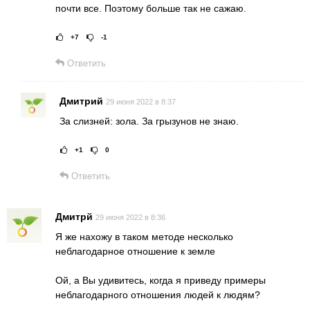
почти все. Поэтому больше так не сажаю.
+7
-1
Рейтинг статьи:
Поставить оце
Ответить
Дмитрий
29 июня 2022 в 8:37
За слизней: зола. За грызунов не знаю.
+1
0
Рейтинг статьи:
Поставить оц
Ответить
Дмитрй
29 июня 2022 в 8:36
Я же нахожу в таком методе несколько
неблагодарное отношение к земле
Ой, а Вы удивитесь, когда я приведу примеры
неблагодарного отношения людей к людям?