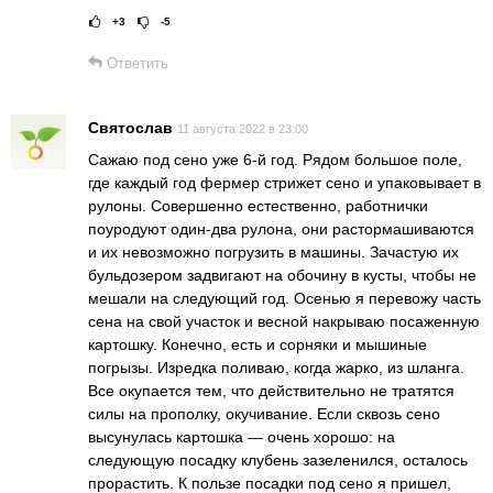
+3
-5
Рейтинг статьи:
Поставить оце
Ответить
Святослав
11 августа 2022 в 23:00
Сажаю под сено уже 6-й год. Рядом большое поле,
где каждый год фермер стрижет сено и упаковывает в
рулоны. Совершенно естественно, работнички
поуродуют один-два рулона, они растормашиваются
и их невозможно погрузить в машины. Зачастую их
бульдозером задвигают на обочину в кусты, чтобы не
мешали на следующий год. Осенью я перевожу часть
сена на свой участок и весной накрываю посаженную
картошку. Конечно, есть и сорняки и мышиные
погрызы. Изредка поливаю, когда жарко, из шланга.
Все окупается тем, что действительно не тратятся
силы на прополку, окучивание. Если сквозь сено
высунулась картошка — очень хорошо: на
следующую посадку клубень зазеленился, осталось
прорастить. К пользе посадки под сено я пришел,