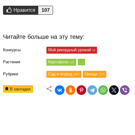
Тебе это нравится?
Нравится
Нравится
107
Читайте больше на эту тему:
Конкурсы
Мой рекордный урожай
16
Растения
Картофель
...
122
Рубрики
Сад и огород
Овощи
3507
1275
В закладки