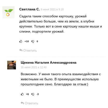
Светлана С.
9 июня 2021 в 9:18
Садила таким способом картошку, урожай
действительно больше, чем из земли, а клубни
крупнее. Только вот в сене картошку нашли мыши и
слизни, подпортили урожай.
+10
0
Рейтинг статьи:
Поставить оце
Ответить
Щекина Наталия Александровна
16 июня 2021 в 12:40
Возможно. У меня такого опыта взаимодействия с
животными не было. В преимуществе использую
прошлогоднее сено. Благодарю за отзыв:)
+6
-3
Рейтинг статьи:
Поставить оц
Ответить