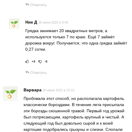
Ответить
Ник Д
28 июня 2022 в 8:49
Грядка занимает 20 квадратных метров, а
используется только 7 по краю. Ещё 7 займёт
дорожка вокруг. Получается, что одна грядка займёт
0,27 сотки.
+3
-5
Рейтинг статьи:
Поставить оц
Ответить
Варвара
20 июня 2022 в 23:10
Пробовала этот способ, но располагала картофель
классически бороздами. В течение лета присыпала
эти борозды скошенной травой. Первый год урожай
был потрясающим, картофель крупный и чистый. А
следующий год был довольно сырой и к моей
картошке подобрались грызуны и слизни. Слопали