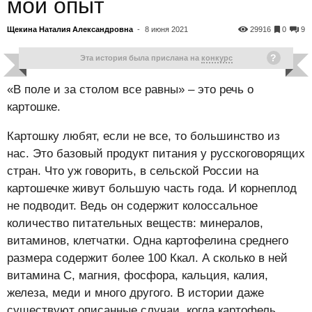
мой опыт
Щекина Наталия Александровна
-
8 июня 2021
29916
0
9
Эта история была прислана на
конкурс
«В поле и за столом все равны» – это речь о
картошке.
Картошку любят, если не все, то большинство из
нас. Это базовый продукт питания у русскоговорящих
стран. Что уж говорить, в сельской России на
картошечке живут большую часть года. И корнеплод
не подводит. Ведь он содержит колоссальное
количество питательных веществ: минералов,
витаминов, клетчатки. Одна картофелина среднего
размера содержит более 100 Ккал. А сколько в ней
витамина C, магния, фосфора, кальция, калия,
железа, меди и много другого. В истории даже
существуют описанные случаи, когда картофель