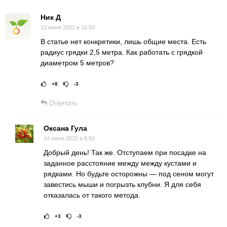
Ник Д
13 июня 2022 в 18:50
В статье нет конкретики, лишь общие места. Есть
радиус грядки 2,5 метра. Как работать с грядкой
диаметром 5 метров?
+8
-3
Рейтинг статьи:
Поставить оце
Ответить
Оксана Гула
14 июня 2022 в 8:50
Добрый день! Так же. Отступаем при посадке на
заданное расстояние между между кустами и
рядками. Но будьте осторожны — под сеном могут
завестись мыши и погрызть клубни. Я для себя
отказалась от такого метода.
+3
-3
Рейтинг статьи:
Поставить оц