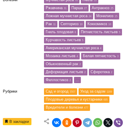
70
55
Ржавчина
Парша
Антракноз
31
27
25
Ложная мучнистая роса
Монилиоз
24
15
Рак
Септориоз
Коккомикоз
11
10
10
Гниль плодовая
Пятнистость листьев
6
5
Курчавость листьев
5
Американская мучнистая роса
4
Мозаика листьев
Белая пятнистость
4
3
Обыкновенный рак
2
Деформация листьев
Сферотека
2
2
Филлостикоз
...
2
Рубрики
Сад и огород
Уход за садом
3507
1169
Плодовые деревья и кустарники
695
Вредители и болезни
477
В закладки