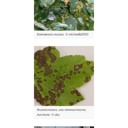
Коккомикоз вишни. © michaelld2003
Филлостикоз, или пятнистость
листьев. © uky