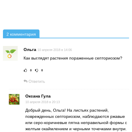
2 комментария
Ольга
10 апреля 2018 в 14:06
Как выглядят растения пораженные септориозом?
0
0
Рейтинг статьи:
Поставить оце
Ответить
Оксана Гула
10 апреля 2018 в 20:13
Добрый день, Ольга! На листьях растений,
поврежденных септориозом, наблюдаются ржавые
или серо-коричневые пятна неправильной формы с
желтым окаймлением и черными точечками внутри.