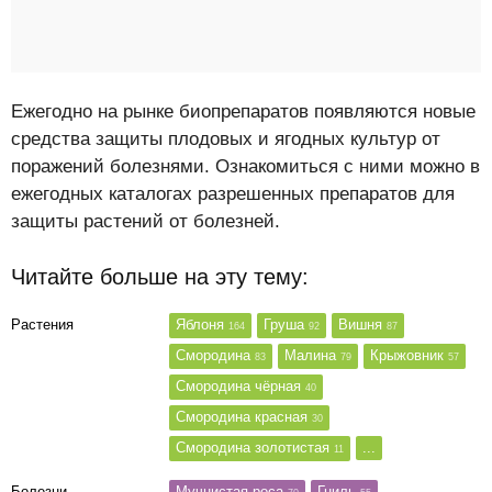
Ежегодно на рынке биопрепаратов появляются новые
средства защиты плодовых и ягодных культур от
поражений болезнями. Ознакомиться с ними можно в
ежегодных каталогах разрешенных препаратов для
защиты растений от болезней.
Читайте больше на эту тему:
Растения
Яблоня
Груша
Вишня
164
92
87
Смородина
Малина
Крыжовник
83
79
57
Смородина чёрная
40
Смородина красная
30
Смородина золотистая
...
11
Болезни
Мучнистая роса
Гниль