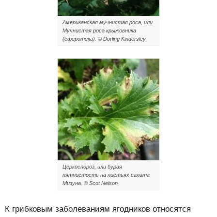
Американская мучнистая роса, или
Мучнистая роса крыжовника
(сферотека). © Dorling Kindersley
Церкоспороз, или бурая
пятнистость на листьях салата
Мизуна. © Scot Nelson
К грибковым заболеваниям ягодников относятся