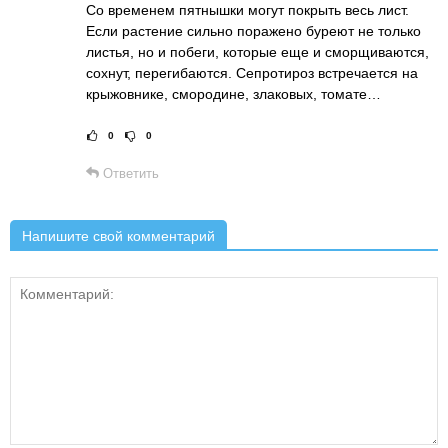
Со временем пятнышки могут покрыть весь лист.
Если растение сильно поражено буреют не только
листья, но и побеги, которые еще и сморщиваются,
сохнут, перегибаются. Сепротироз встречается на
крыжовнике, смородине, злаковых, томате…
0
0
Рейтинг статьи:
Поставить оц
Ответить
Напишите свой комментарий