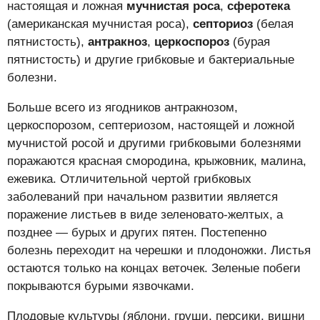
настоящая и ложная
мучнистая роса
,
сферотека
(американская мучнистая роса),
септориоз
(белая
пятнистость),
антракноз
,
церкоспороз
(бурая
пятнистость) и другие грибковые и бактериальные
болезни.
Больше всего из ягодников антракнозом,
церкоспорозом, септериозом, настоящей и ложной
мучнистой росой и другими грибковыми болезнями
поражаются красная смородина, крыжовник, малина,
ежевика. Отличительной чертой грибковых
заболеваний при начальном развитии является
поражение листьев в виде зеленовато-желтых, а
позднее — бурых и других пятен. Постепенно
болезнь переходит на черешки и плодоножки. Листья
остаются только на концах веточек. Зеленые побеги
покрываются бурыми язвочками.
Плодовые культуры (яблони, груши, персики, вишни