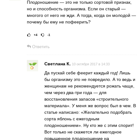
Плодоношение — это не только сортовой признак,
но и способность организма. Если он старый —
многого от него не жди. А тогда, когда он молодой —
почему бы ему не пофеерить?
+4
-1
Рейтинг статьи:
Поставить оц
Ответить
Светлана К.
10 октября 2017 в 14:33
Да пускай себе феерит каждый год! Лишь
бы организму это не повредило. А то ведь и
женщинам не рекомендуется рожать чаще,
чем через два-три года — для
восстановления запасов «строительного
материала». У меня же вопрос был в чем. В
статье написано: «Желательно подобрать
сорта яблонь с ежегодным
плодоношением». Ну кто же с этим спорит!
Вот только не скажется ли ежегодное
повышенное плодоношение на