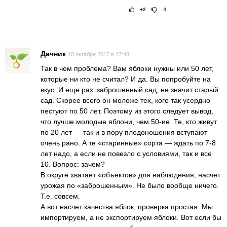
+2
-1
Рейтинг статьи:
Дачник
10 октября 2017 в 17:48
Так в чем проблема? Вам яблоки нужны или 50 лет,
которые ни кто не считал? И да. Вы попробуйте на
вкус. И еще раз: заброшенный сад, не значит старый
сад. Скорее всего он моложе тех, кого так усердно
пестуют по 50 лет. Поэтому из этого следует вывод,
что лучше молодые яблони, чем 50-ие. Те, кто живут
по 20 лет — так и в пору плодоношения вступают
очень рано. А те «старинные» сорта — ждать по 7-8
лет надо, а если не повезло с условиями, так и все
10. Вопрос: зачем?
В округе хватает «объектов» для наблюдения, насчет
урожая по «заброшенным». Не было вообще ничего.
Т.е. совсем.
А вот насчет качества яблок, проверка простая. Мы
импортируем, а не экспортируем яблоки. Вот если бы