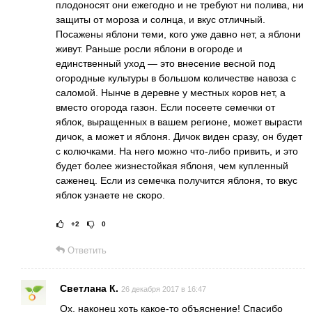
плодоносят они ежегодно и не требуют ни полива, ни
защиты от мороза и солнца, и вкус отличный.
Посажены яблони теми, кого уже давно нет, а яблони
живут. Раньше росли яблони в огороде и
единственный уход — это внесение весной под
огородные культуры в большом количестве навоза с
саломой. Нынче в деревне у местных коров нет, а
вместо огорода газон. Если посеете семечки от
яблок, выращенных в вашем регионе, может вырасти
дичок, а может и яблоня. Дичок виден сразу, он будет
с колючками. На него можно что-либо привить, и это
будет более жизнестойкая яблоня, чем купленный
саженец. Если из семечка получится яблоня, то вкус
яблок узнаете не скоро.
+2
0
Рейтинг статьи:
Поставить оце
Ответить
Светлана К.
26 декабря 2017 в 16:47
Ох, наконец хоть какое-то объяснение! Спасибо