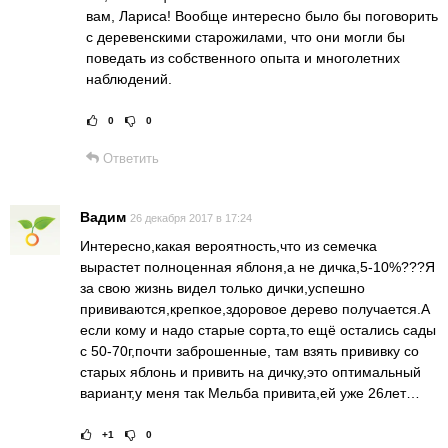
вам, Лариса! Вообще интересно было бы поговорить
с деревенскими старожилами, что они могли бы
поведать из собственного опыта и многолетних
наблюдений.
0
0
Рейтинг статьи:
Поставить оц
Ответить
Вадим
26 декабря 2017 в 17:24
Интересно,какая вероятность,что из семечка
вырастет полноценная яблоня,а не дичка,5-10%???Я
за свою жизнь видел только дички,успешно
прививаются,крепкое,здоровое дерево получается.А
если кому и надо старые сорта,то ещё остались сады
с 50-70г,почти заброшенные, там взять прививку со
старых яблонь и привить на дичку,это оптимальный
вариант,у меня так Мельба привита,ей уже 26лет…
+1
0
Рейтинг статьи:
Поставить оце