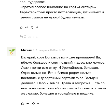
проштудировать.
Обратил особое внимание на сорт «Богатырь»…
Характеристики просто потрясающие, тут никаких и
гренни смитов не нужно! будем изучать.
+1
-1
Рейтинг статьи:
Поставить оце
Ответить
Михаил
5 февраля 2018 в 14:50
Валерий, сорт Богатырь излишне пропиарен! Да,
яблоко большое и сорт поздний и довольно лежкое.
Лежит почти всю зиму. И Урожайность большая.
Одно только но. Его и близко рядом нельзя
поставить с десертными сортами типа Гольден
делишес. Небо и земля. Трава и амброзия. Есть по
вкусовым качествам яблони лучше Богатыря и такие
же лежкие, большие и урожайные и поздние.
+6
0
Рейтинг статьи:
Поставить оц