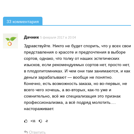
33 комментария
Дачник
5 февраля 2017 в 20:04
Здравствуйте. Никто не будет спорить, что у всех свои
представления о красоте и предпочтения в выборе
сортов, однако, что толку от наших эстетических
изысков, если рекомендуемых сортов нет, просто нет,
в плодопитомниках. И чем они там занимаются, и как
деньги зарабатывают — вообще не понятно.
Конечно, есть возможность заказа, но во-первых, не
всего чего хочешь, а во-вторых, как-то уже и
сомнительно, всё же специализация это признак
профессионализма, а всё подряд молотить….
настораживает.
+11
-2
Рейтинг статьи:
Поставить оце
Ответить