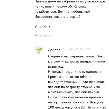
Причем даже на заброшенных участках, где
нет хозяев и некому об яблонях
позаботиться. Вот что любопытно!
Интересно, какие это сорта?
0
0
Рейтинг статьи:
Постав
Ответить
Дачник
10 октября 2017 в 16:52
Скорее всего переопыленцы. Плюс
к этому — качество плодов — ниже
плинтуса.
И каждый год они не плодоносят.
Кроме этого, то что яблони
выглядят старыми — это не значит,
что они по возрасту старые. Это
может означать, что они чахлые.
Возраст, как и остальные признаки
— сортовая особенность. Кому-то
100 лет, а кому-то и 20. Но за эти 20