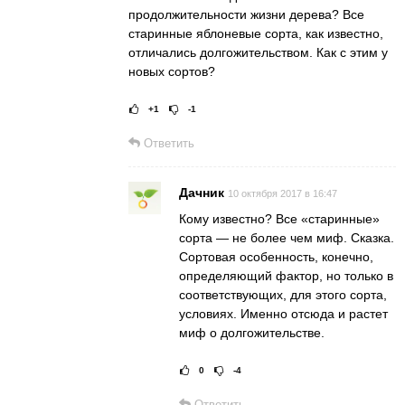
продолжительности жизни дерева? Все
старинные яблоневые сорта, как известно,
отличались долгожительством. Как с этим у
новых сортов?
+1
-1
Рейтинг статьи:
Постав
Ответить
Дачник
10 октября 2017 в 16:47
Кому известно? Все «старинные»
сорта — не более чем миф. Сказка.
Сортовая особенность, конечно,
определяющий фактор, но только в
соответствующих, для этого сорта,
условиях. Именно отсюда и растет
миф о долгожительстве.
0
-4
Рейтинг статьи:
Ответить