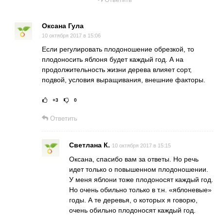
Оксана Гула
10 октября 2017 в 15:06
Если регулировать плодоношение обрезкой, то
плодоносить яблоня будет каждый год. А на
продолжительность жизни дерева влияет сорт,
подвой, условия выращивания, внешние факторы.
+3
0
Рейтинг статьи:
Поставить оц
Ответить
Светлана К.
10 октября 2017 в 15:15
Оксана, спасибо вам за ответы. Но речь
идет только о повышенном плодоношении.
У меня яблони тоже плодоносят каждый год.
Но очень обильно только в т.н. «яблоневые»
годы. А те деревья, о которых я говорю,
очень обильно плодоносят каждый год.