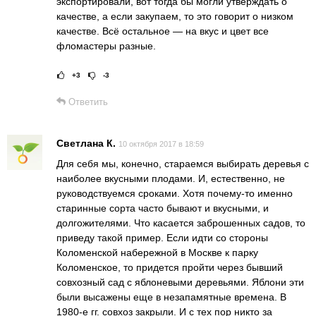
экспортировали, вот тогда бы могли утверждать о
качестве, а если закупаем, то это говорит о низком
качестве. Всё остальное — на вкус и цвет все
фломастеры разные.
+3
-3
Рейтинг статьи:
Поставить оце
Ответить
Светлана К.
10 октября 2017 в 18:59
Для себя мы, конечно, стараемся выбирать деревья с
наиболее вкусными плодами. И, естественно, не
руководствуемся сроками. Хотя почему-то именно
старинные сорта часто бывают и вкусными, и
долгожителями. Что касается заброшенных садов, то
приведу такой пример. Если идти со стороны
Коломенской набережной в Москве к парку
Коломенское, то придется пройти через бывший
совхозный сад с яблоневыми деревьями. Яблони эти
были высажены еще в незапамятные времена. В
1980-е гг. совхоз закрыли. И с тех пор никто за