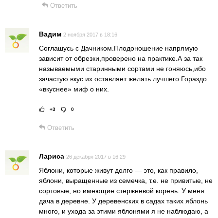
Ответить
Вадим
2 ноября 2017 в 18:16
Соглашусь с Дачником.Плодоношение напрямую
зависит от обрезки,проверено на практике.А за так
называемыми старинными сортами не гоняюсь,ибо
зачастую вкус их оставляет желать лучшего.Гораздо
«вкуснее» миф о них.
+3
0
Рейтинг статьи:
Поставить оце
Ответить
Лариса
26 декабря 2017 в 16:29
Яблони, которые живут долго — это, как правило,
яблони, выращенные из семечка, т.е. не привитые, не
сортовые, но имеющие стержневой корень. У меня
дача в деревне. У деревенских в садах таких яблонь
много, и ухода за этими яблонями я не наблюдаю, а