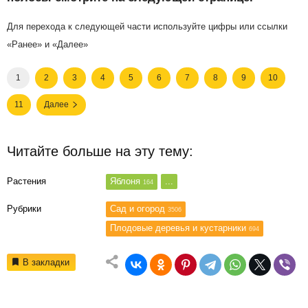
Для перехода к следующей части используйте цифры или ссылки
«Ранее» и «Далее»
1
2
3
4
5
6
7
8
9
10
11
Далее
Читайте больше на эту тему:
Растения
Яблоня
...
164
Рубрики
Сад и огород
3506
Плодовые деревья и кустарники
694
В закладки