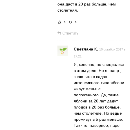
она даст в 20 раз больше, чем
столетняя.
0
0
Рейтинг статьи:
Ответить
Светлана К.
10 октября 2017 в
17:21
Я, конечно, не специалист
в этом деле. Но я, напр.,
знаю. что в садах
интенсивного типа яблони
живут меньше
положенного. Да, такие
яблони за 20 лет дадут
плодов в 20 раз больше,
чем столетние. Но ведь и
проживут в 5 раз меньше.
Так что, наверное, надо