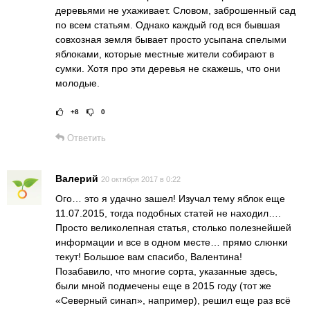
деревьями не ухаживает. Словом, заброшенный сад
по всем статьям. Однако каждый год вся бывшая
совхозная земля бывает просто усыпана спелыми
яблоками, которые местные жители собирают в
сумки. Хотя про эти деревья не скажешь, что они
молодые.
+8
0
Рейтинг статьи:
Поставить оце
Ответить
Валерий
20 октября 2017 в 0:22
Ого… это я удачно зашел! Изучал тему яблок еще
11.07.2015, тогда подобных статей не находил….
Просто великолепная статья, столько полезнейшей
информации и все в одном месте… прямо слюнки
текут! Большое вам спасибо, Валентина!
Позабавило, что многие сорта, указанные здесь,
были мной подмечены еще в 2015 году (тот же
«Северный синап», например), решил еще раз всё