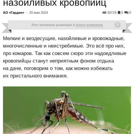
назойливых кровопийц
АО «Гарден»
-
20 мая 2024
30719
0
0
Этот материал размещён в
блоге компании
Мелкие и вездесущие, назойливые и кровожадные,
многочисленные и неистребимые. Это всё про них,
про комаров. Так как совсем скоро эти надоедливые
кровопийцы станут неприятным фоном отдыха
на даче, поговорим о том, как можно избежать
их пристального внимания.