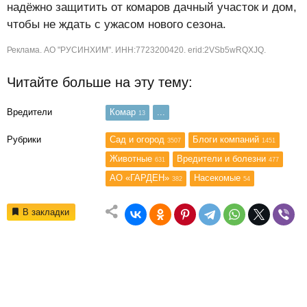
надёжно защитить от комаров дачный участок и дом,
чтобы не ждать с ужасом нового сезона.
Реклама. АО "РУСИНХИМ". ИНН:7723200420. erid:2VSb5wRQXJQ.
Читайте больше на эту тему:
Вредители
Комар
...
13
Рубрики
Сад и огород
Блоги компаний
3507
1451
Животные
Вредители и болезни
631
477
АО «ГАРДЕН»
Насекомые
382
54
В закладки