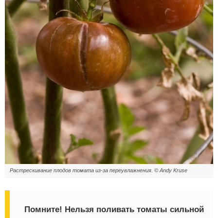
Растрескивание плодов томата из-за переувлажнения. © Andy Kruse
Помните
! Нельзя поливать томаты сильной