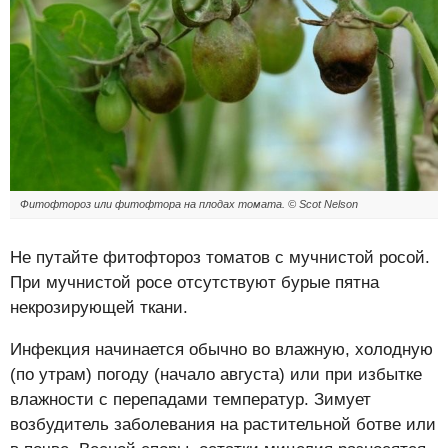
Фитофтороз или фитофтора на плодах томата. © Scot Nelson
Не путайте фитофтороз томатов с мучнистой росой.
При мучнистой росе отсутствуют бурые пятна
некрозирующей ткани.
Инфекция начинается обычно во влажную, холодную
(по утрам) погоду (начало августа) или при избытке
влажности с перепадами температур. Зимует
возбудитель заболевания на растительной ботве или