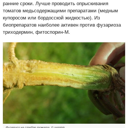
ранние сроки. Лучше проводить опрыскивания
томатов медьсодержащими препаратами (медным
купоросом или бордосской жидкостью). Из
биопрепаратов наиболее активен против фузариоза
триходермин, фитоспорин-М.
Фузариоз на стебле томата. © seminis