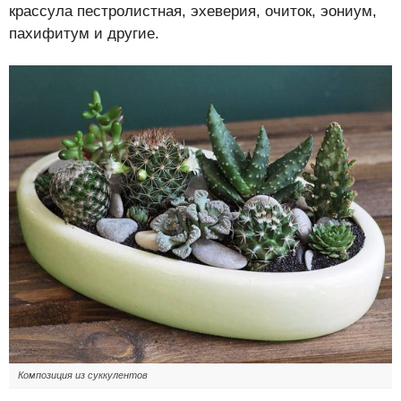
крассула пестролистная, эхеверия, очиток, эониум,
пахифитум и другие.
Композиция из суккулентов