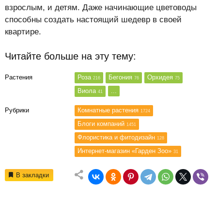
взрослым, и детям. Даже начинающие цветоводы
способны создать настоящий шедевр в своей
квартире.
Читайте больше на эту тему:
Растения
Роза
Бегония
Орхидея
216
76
75
Виола
...
41
Рубрики
Комнатные растения
1724
Блоги компаний
1451
Флористика и фитодизайн
128
Интернет-магазин «Гарден Зоо»
31
В закладки