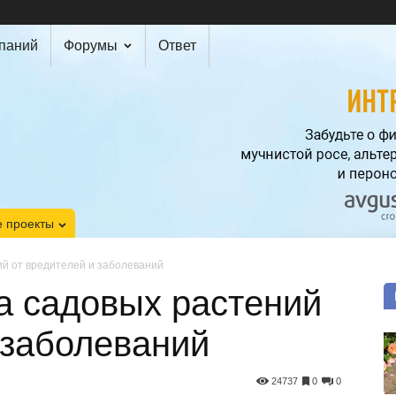
мпаний
Форумы
Ответ
 проекты
й от вредителей и заболеваний
а садовых растений
 заболеваний
24737
0
0