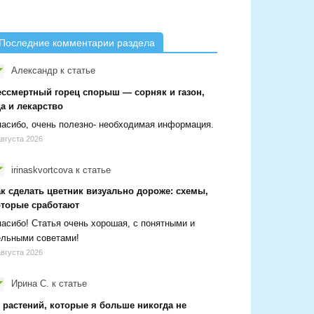
Последние комментарии раздела
Александр
к статье
ессмертный горец спорыш — сорняк и газон,
а и лекарство
асибо, очень полезно- необходимая информация.
августа 2026
irinaskvortcova
к статье
ак сделать цветник визуально дороже: схемы,
оторые сработают
асибо! Статья очень хорошая, с понятными и
ельными советами!
августа 2026
Ирина С.
к статье
 растений, которые я больше никогда не