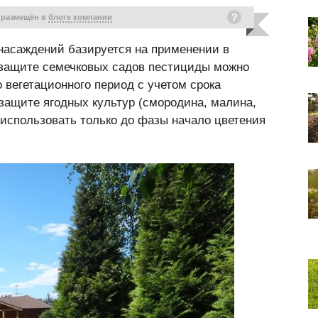
 размещён в
блоге компании
насаждений базируется на применении в
 защите семечковых садов пестициды можно
о вегетационного период с учетом срока
 защите ягодных культур (смородина, малина,
 использовать только до фазы начало цветения