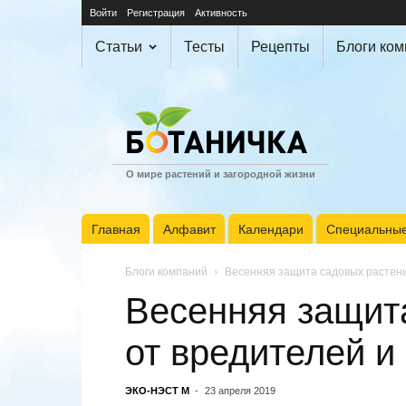
Войти
Регистрация
Активность
Статьи
Тесты
Рецепты
Блоги ко
О мире растений и загородной жизни
Главная
Алфавит
Календари
Специальные
Блоги компаний
Весенняя защита садовых растени
Весенняя защит
от вредителей и
ЭКО-НЭСТ М
-
23 апреля 2019