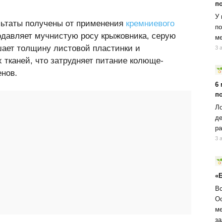
п
У 
ьтаты получены от применения
кремниевого
по
одавляет мучнистую росу крыжовника, серую
ме
шает толщину листовой пластинки и
3 
 тканей, что затрудняет питание колюще-
енов.
6
п
Ло
де
ра
3 
«
Вс
Ос
ме
за