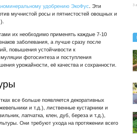
3 
аноминеральному удобрению ЭкоФус
. Эти
отив мучнистой росы и пятнистостей овощных и
).
тами их необходимо применять каждые 7-10
знаков заболевания, а лучше сразу после
ий, повышения устойчивости к
имуляции фотосинтеза и поступления
шения урожайности, её качества и сохранности.
уры
стках все больше появляется декоративных
жевельники и т.д.), лиственные кустарники и
льник, лапчатка, клен, дуб, береза и т.д.),
ультуры. Они требуют ухода на протяжении всего