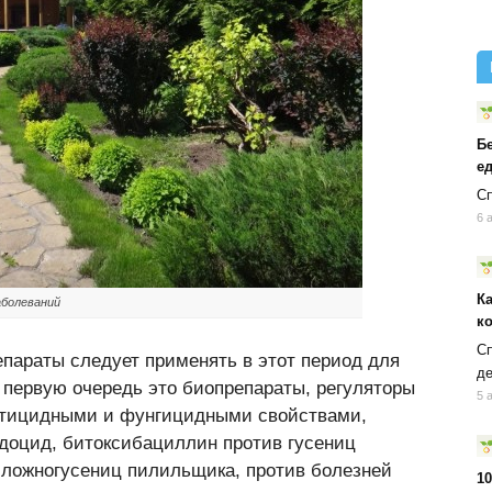
Б
ед
Сп
6 
К
аболеваний
к
Сп
репараты следует применять в этот период для
д
 первую очередь это биопрепараты, регуляторы
5 
ктицидными и фунгицидными свойствами,
доцид, битоксибациллин против гусениц
и ложногусениц пилильщика, против болезней
10