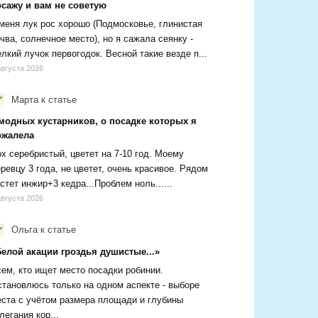
осажу и вам не советую
меня лук рос хорошо (Подмосковье, глинистая
чва, солнечное место), но я сажала сеянку -
лкий лучок первогодок. Весной такие везде п...
августа 2026
Марта
к статье
 модных кустарников, о посадке которых я
ожалела
х серебристый, цветет на 7-10 год. Моему
ревцу 3 года, не цветет, очень красивое. Рядом
стет инжир+3 кедра...Проблем ноль......
августа 2026
Ольга
к статье
Белой акации гроздья душистые...»
ем, кто ищет место посадки робинии.
тановлюсь только на одном аспекте - выборе
ста с учётом размера площади и глубины
легания кор...