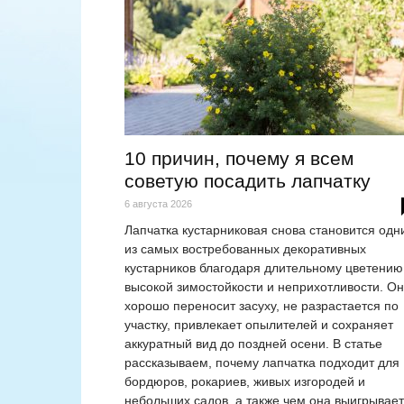
10 причин, почему я всем
советую посадить лапчатку
6 августа 2026
Лапчатка кустарниковая снова становится одн
из самых востребованных декоративных
кустарников благодаря длительному цветению
высокой зимостойкости и неприхотливости. О
хорошо переносит засуху, не разрастается по
участку, привлекает опылителей и сохраняет
аккуратный вид до поздней осени. В статье
рассказываем, почему лапчатка подходит для
бордюров, рокариев, живых изгородей и
небольших садов, а также чем она выигрывает