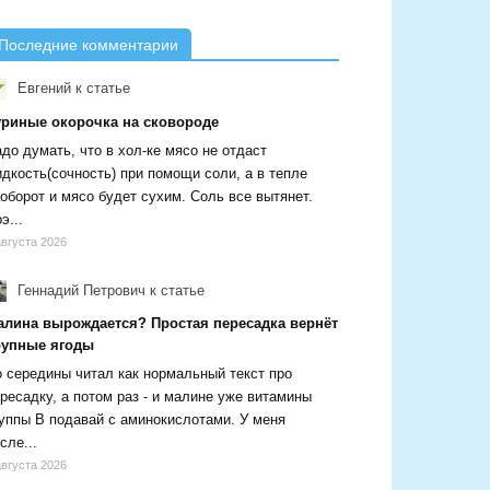
Последние комментарии
Евгений
к статье
уриные окорочка на сковороде
до думать, что в хол-ке мясо не отдаст
дкость(сочность) при помощи соли, а в тепле
оборот и мясо будет сухим. Соль все вытянет.
э...
августа 2026
Геннадий Петрович
к статье
алина вырождается? Простая пересадка вернёт
рупные ягоды
 середины читал как нормальный текст про
ресадку, а потом раз - и малине уже витамины
уппы В подавай с аминокислотами. У меня
сле...
августа 2026