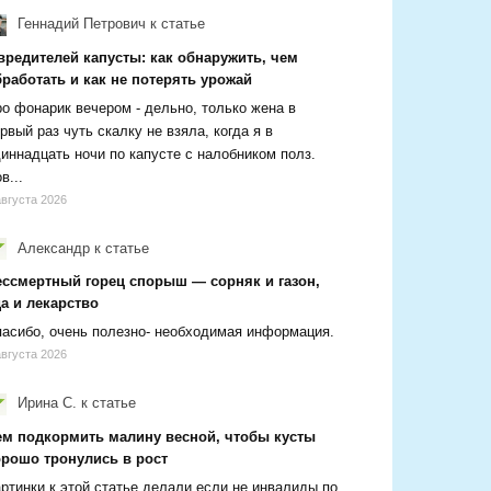
Геннадий Петрович
к статье
вредителей капусты: как обнаружить, чем
работать и как не потерять урожай
о фонарик вечером - дельно, только жена в
рвый раз чуть скалку не взяла, когда я в
иннадцать ночи по капусте с налобником полз.
в...
августа 2026
Александр
к статье
ессмертный горец спорыш — сорняк и газон,
а и лекарство
асибо, очень полезно- необходимая информация.
августа 2026
Ирина С.
к статье
ем подкормить малину весной, чтобы кусты
орошо тронулись в рост
ртинки к этой статье делали если не инвалиды по