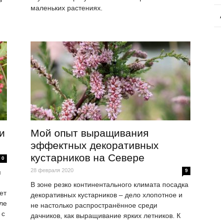
маленьких растениях.
и
Мой опыт выращивания
эффектных декоративных
кустарников на Севере
0
28 февраля 2020
9
я
н
В зоне резко континентального климата посадка
ет
декоративных кустарников – дело хлопотное и
ле
не настолько распространённое среди
 с
дачников, как выращивание ярких летников. К