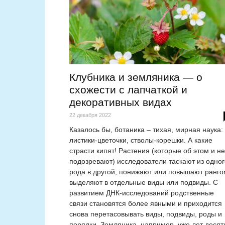
Клубника и земляника — о
схожести с лапчаткой и
декоративных видах
22 декабря 2022
Казалось бы, ботаника – тихая, мирная наука:
листики-цветочки, стволы-корешки. А какие
страсти кипят! Растения (которые об этом и не
подозревают) исследователи таскают из одног
рода в другой, понижают или повышают ранго
выделяют в отдельные виды или подвиды. С
развитием ДНК-исследований родственные
связи становятся более явными и приходится
снова перетасовывать виды, подвиды, роды и
порядки. Земляника, например, уже лет десят