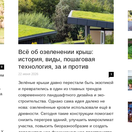
Всё об озеленении крыш:
история, виды, пошаговая
технология, за и против
0
22 июня 2026
1
им
Зелёные крыши давно перестали быть экзотикой
,
и превратились в один из главных трендов
на
современного ландшафтного дизайна и эко-
строительства. Однако сама идея далеко не
нова: озеленённые кровли использовали ещё в
древности. Сегодня такие конструкции помогают
снизить перегрев зданий, улучшить микроклимат
участка, повысить биоразнообразие и создать
 у