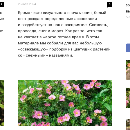
2 июля 2024
2
0
зр
вы
ке
Кроме чисто визуального впечатления, белый
5 
ые
цвет рождает определенные ассоциации
и воздействует на наше восприятие. Свежесть,
не
прохлада, снег и мороз. Как раз то, чего так
не хватает в жаркое летнее время. В этом
материале мы собрали для вас небольшую
«освежающую» подборку из цветущих растений
со «снежными» названиями.