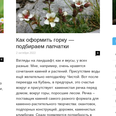
Как оформить горку —
подбираем лапчатки
2 октября 2022
0
0
Взгляды на ландшафт, как и вкусы, у всех
разные. Мне, например, очень нравятся
сочетания камней и растений. Присутствие воды
ещё желательно неподалёку. Чистой. Вот после
переезда на Кубань, в предгорья, это счастье
о
вокруг и присутствует: каменистая речка перед
м,
домом, вокруг горы, поросшие лесом. Речка –
поставщик камней самого разного формата для
каменно-растительного творчества: окантовок,
подпорных конструкций, дорожек, каменистых
клумбочек. Сразу появляется потребность в
ь