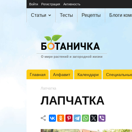
Войти
Регистрация
Активность
Статьи
Тесты
Рецепты
Блоги ко
О мире растений и загородной жизни
Главная
Алфавит
Календари
Специальные
Лапчатка
ЛАПЧАТКА