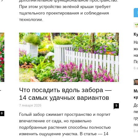
дополнительное функциональное пространство.
При этом устройство зелёной крыши требует
тщательного проектирования и соблюдения
технологии.
К
На
жи
на
По
6 
—
Что посадить вдоль забора —
М
14 самых удачных вариантов
к
До
7 января 2026
5
пе
0
Голый забор сжимает пространство и портит
гр
впечатление от сада, но правильно
по
подобранные растения способны полностью
6 
изменить ощущение участка. В статье — 14