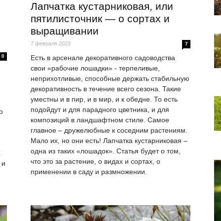
Лапчатка кустарниковая, или
пятилисточник — о сортах и
выращивании
7 февраля 2023
7
0
Есть в арсенале декоративного садоводства
свои «рабочие лошадки» - терпеливые,
неприхотливые, способные держать стабильную
декоративность в течение всего сезона. Такие
уместны и в пир, и в мир, и к обедне. То есть
подойдут и для парадного цветника, и для
о
композиций в ландшафтном стиле. Самое
главное – дружелюбные к соседним растениям.
Мало их, но они есть! Лапчатка кустарниковая –
одна из таких «лошадок». Статья будет о том,
х
что это за растение, о видах и сортах, о
 и
применении в саду и размножении.