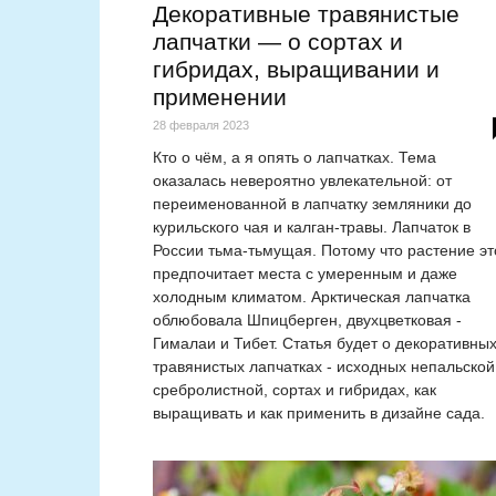
Декоративные травянистые
лапчатки — о сортах и
гибридах, выращивании и
применении
28 февраля 2023
Кто о чём, а я опять о лапчатках. Тема
оказалась невероятно увлекательной: от
переименованной в лапчатку земляники до
курильского чая и калган-травы. Лапчаток в
России тьма-тьмущая. Потому что растение эт
предпочитает места с умеренным и даже
холодным климатом. Арктическая лапчатка
облюбовала Шпицберген, двухцветковая -
Гималаи и Тибет. Статья будет о декоративны
травянистых лапчатках - исходных непальской
сребролистной, сортах и гибридах, как
выращивать и как применить в дизайне сада.