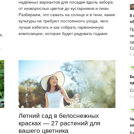
надёжных вариантов для посадки вдоль забора:
от низкорослых цветов до кустарников и лиан.
Разбираем, что сажать на солнце и в тени, какие
8 
культуры не требуют постоянного ухода, чего
об
,
лучше избегать и как собрать гармоничную
Пр
композицию, которая будет радовать годами.
а,
пе
од
.
Со
6 
Б
ед
Сп
6 
Летний сад в белоснежных
Ч
красках — 27 растений для
х
вашего цветника
Ка