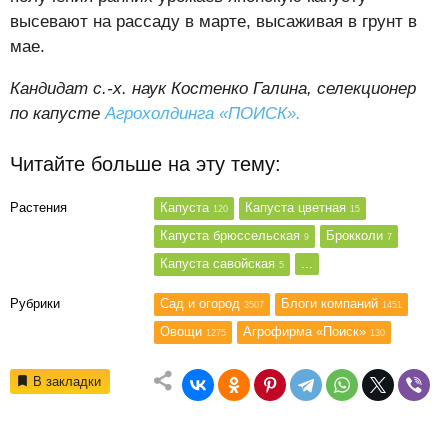
высевают на рассаду в марте, высаживая в грунт в
мае.
Кандидат с.-х. наук Костенко Галина,
селекционер
по капусте
Агрохолдинга «ПОИСК».
Читайте больше на эту тему:
Растения
Капуста
Капуста цветная
120
15
Капуста брюссельская
Брокколи
9
7
Капуста савойская
...
5
Рубрики
Сад и огород
Блоги компаний
3507
1451
Овощи
Агрофирма «Поиск»
1275
130
В закладки