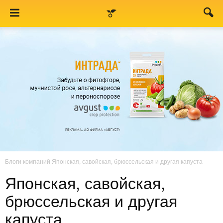
Блоги компаний
Японская, савойская, брюссельская и другая капуста
Японская, савойская,
брюссельская и другая
капуста