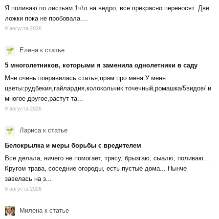
Я поливаю по листьям 1ч\л на ведро, все прекрасно переносят. Две
ложки пока не пробовала....
9 августа 2026
Елена
к статье
5 многолетников, которыми я заменила однолетники в саду
Мне очень понравилась статья,прям про меня.У меня
цветы:рудбекия,гайлардия,колокольчик точечный,ромашка/5видов/ и
многое другое,растут та...
9 августа 2026
Лариса
к статье
Белокрылка и меры борьбы с вредителем
Все делала, ничего не помогает, трясу, брызгаю, сыалю, поливаю...
Кругом трава, соседние огороды, есть пустые дома... Нынче
завелась на з...
8 августа 2026
Милена
к статье