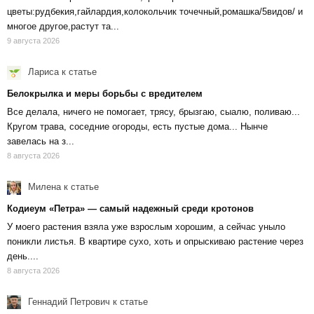
цветы:рудбекия,гайлардия,колокольчик точечный,ромашка/5видов/ и
многое другое,растут та...
9 августа 2026
Лариса
к статье
Белокрылка и меры борьбы с вредителем
Все делала, ничего не помогает, трясу, брызгаю, сыалю, поливаю...
Кругом трава, соседние огороды, есть пустые дома... Нынче
завелась на з...
8 августа 2026
Милена
к статье
Кодиеум «Петра» — самый надежный среди кротонов
У моего растения взяла уже взрослым хорошим, а сейчас уныло
поникли листья. В квартире сухо, хоть и опрыскиваю растение через
день....
8 августа 2026
Геннадий Петрович
к статье