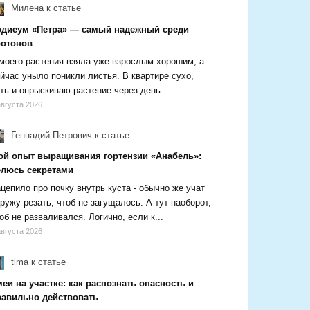
Милена
к статье
одиеум «Петра» — самый надежный среди
ротонов
моего растения взяла уже взрослым хорошим, а
йчас уныло поникли листья. В квартире сухо,
ть и опрыскиваю растение через день....
августа 2026
Геннадий Петрович
к статье
ой опыт выращивания гортензии «Анабель»:
елюсь секретами
цепило про почку внутрь куста - обычно же учат
ружу резать, чтоб не загущалось. А тут наоборот,
об не разваливался. Логично, если к...
августа 2026
tima
к статье
еи на участке: как распознать опасность и
равильно действовать