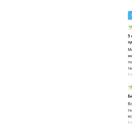
5
о
Мн
ме
то
та
9 
Б
Вс
сы
ес
8 