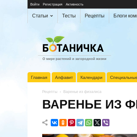
Войти
Регистрация
Активность
Статьи
Тесты
Рецепты
Блоги ко
О мире растений и загородной жизни
Главная
Алфавит
Календари
Специальные
Рецепты
Варенье из физалиса
ВАРЕНЬЕ ИЗ 