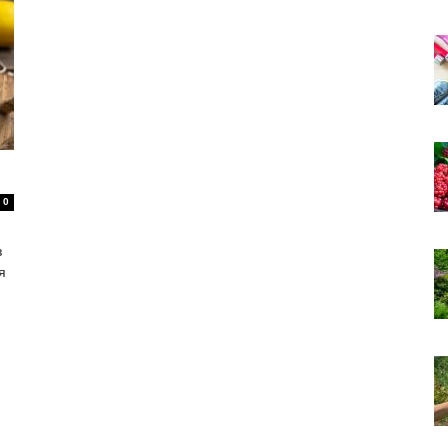
0
з
я