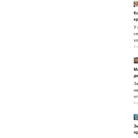
К
к
У 
се
хо
8 
М
д
За
на
чт
8 
Зм
п