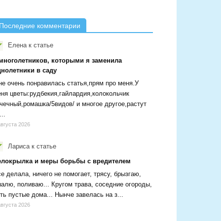
Последние комментарии
Елена
к статье
 многолетников, которыми я заменила
днолетники в саду
е очень понравилась статья,прям про меня.У
ня цветы:рудбекия,гайлардия,колокольчик
чечный,ромашка/5видов/ и многое другое,растут
...
августа 2026
Лариса
к статье
елокрылка и меры борьбы с вредителем
е делала, ничего не помогает, трясу, брызгаю,
алю, поливаю... Кругом трава, соседние огороды,
ть пустые дома... Нынче завелась на з...
августа 2026