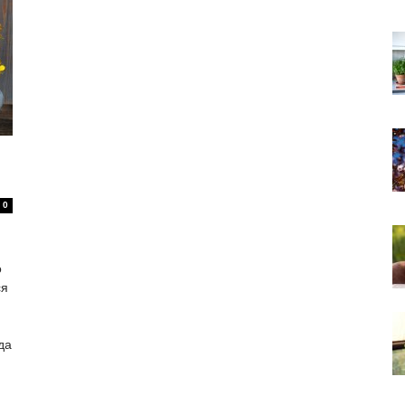
0
о
ся
да