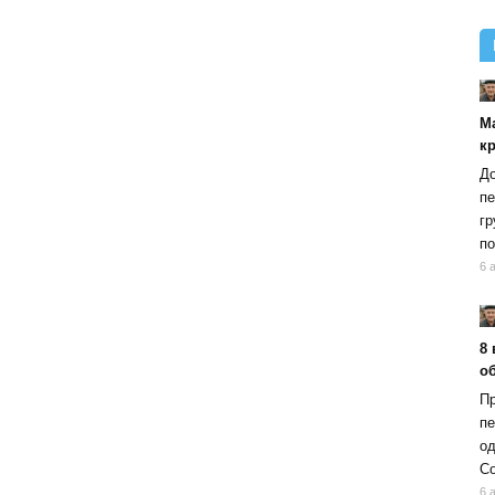
М
к
До
пе
гр
по
6 
8 
об
Пр
пе
од
Со
6 