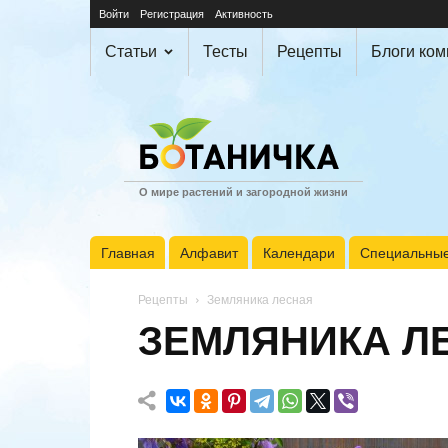
Войти
Регистрация
Активность
Статьи
Тесты
Рецепты
Блоги ко
О мире растений и загородной жизни
Главная
Алфавит
Календари
Специальные
Рецепты
Земляника лесная
ЗЕМЛЯНИКА Л