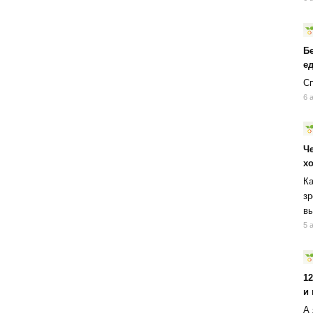
Б
ед
Сп
6 
Ч
х
Ка
зр
вы
5 
1
и
А 