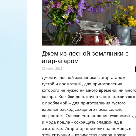
Джем из лесной земляники с
агар-агаром
31 июля 2017
Джем из лесной земляники с агар-агаром –
густой и ароматный, для приготовления
которого не нужно ни много времени, ни мног
сахара. Хозяйки достаточно часто сталкивают
с проблемой – для приготовления густого
варенья расход сахарного песка сильно
возрастает. Однако есть желание сэкономить, 
и мода пошла - сокращать сладкий яд в
заготовках. Агар-агар приходит на помощь в
этой ситуации – количество сахара можно