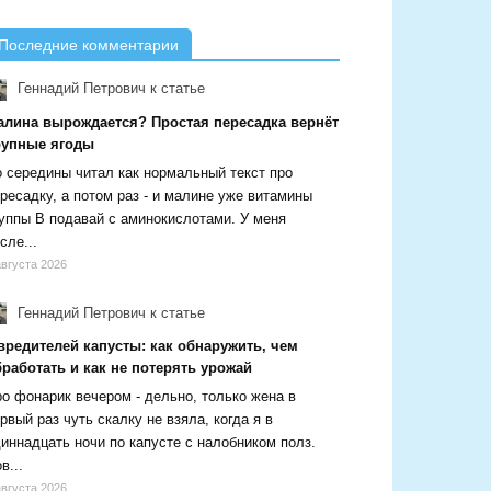
Последние комментарии
Геннадий Петрович
к статье
алина вырождается? Простая пересадка вернёт
рупные ягоды
 середины читал как нормальный текст про
ресадку, а потом раз - и малине уже витамины
уппы В подавай с аминокислотами. У меня
сле...
августа 2026
Геннадий Петрович
к статье
вредителей капусты: как обнаружить, чем
работать и как не потерять урожай
о фонарик вечером - дельно, только жена в
рвый раз чуть скалку не взяла, когда я в
иннадцать ночи по капусте с налобником полз.
в...
августа 2026