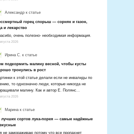
Александр
к статье
ессмертный горец спорыш — сорняк и газон,
а и лекарство
асибо, очень полезно- необходимая информация.
августа 2026
Ирина С.
к статье
ем подкормить малину весной, чтобы кусты
орошо тронулись в рост
ртинки к этой статье делали если не инвалиды по
ению, то однозначно люди, которые никогда не
ращивали малину. Как и автор Е. Полянс...
августа 2026
Марина
к статье
2 лучших сортов лука-порея — самые надёжные
 вкусные
я не замораживаю потому что все пропахнет