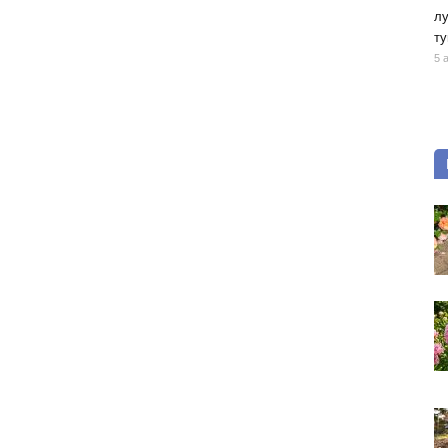
лу
ту
5 