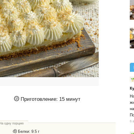
К
На
Приготовление:
15 минут
жи
на
По
6 
На одну порцию
Белки:
9.5 г