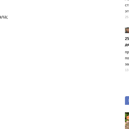
ст
эт
ала;
25
2
д
пр
по
за
13