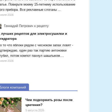
атье. Поверьте моему 15-летнему использование
ого прибора. Все рекламные слоганы ...
 июля 2026
Геннадий Петрович
к рецепту
5 лучших рецептов для электросушилки и
егидратора
о то что яблоки рядом с чесноком запах ловят -
дтверждаю, один раз так партию антоновки
губил, потом компот пахнул шашлыком....
 июля 2026
Блоги компаний
Чем подкормить розы после
цветения?
5 августа 2026