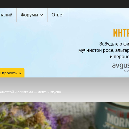
мпаний
Форумы
Ответ
 проекты
рикоттой и сливками — легко и вкусно