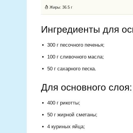
Жиры:
36.5 г
Ингредиенты для ос
300 г песочного печенья;
100 г сливочного масла;
50 г сахарного песка.
Для основного слоя:
400 г рикотты;
50 г жирной сметаны;
4 куриных яйца;