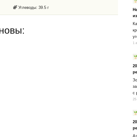
Углеводы:
39.5 г
Н
и
Ка
новы:
кр
уг
1 
2
р
Зо
за
с 
25
2
р
Аэ