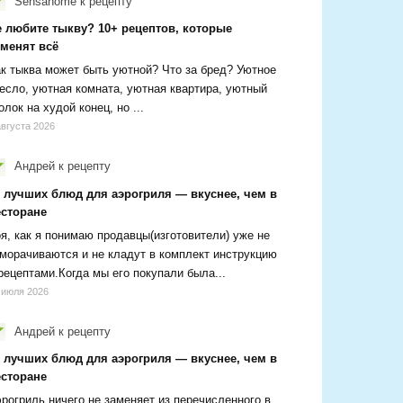
Sensanome
к рецепту
е любите тыкву? 10+ рецептов, которые
зменят всё
к тыква может быть уютной? Что за бред? Уютное
есло, уютная комната, уютная квартира, уютный
олок на худой конец, но ...
августа 2026
Андрей
к рецепту
0 лучших блюд для аэрогриля — вкуснее, чем в
есторане
я, как я понимаю продавцы(изготовители) уже не
морачиваются и не кладут в комплект инструкцию
рецептами.Когда мы его покупали была...
 июля 2026
Андрей
к рецепту
0 лучших блюд для аэрогриля — вкуснее, чем в
есторане
рогриль ничего не заменяет из перечисленного в