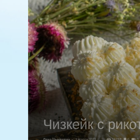
Чизкейк с рико
Лена Цынкевич
-
1 марта 2021
16237
0
0