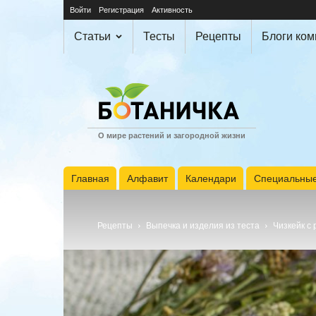
Войти
Регистрация
Активность
Статьи
Тесты
Рецепты
Блоги ко
О мире растений и загородной жизни
Главная
Алфавит
Календари
Специальные
Рецепты
Выпечка и изделия из теста
Чизкейк с 