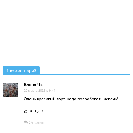
1 комментарий
Елена Че
29 марта 2016 в 9:44
Очень красивый торт, надо попробовать испечь!
0
0
Рейтинг статьи:
Поставить оце
Ответить