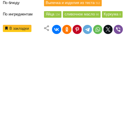
По блюду
Выпечка и изделия из теста
512
По ингредиентам
Яйца
сливочное масло
Куркума
134
66
8
В закладки