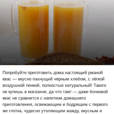
Квас домашний из ржаного хлеба
Юлия Савва
-
22 июня 2016
44991
2
5
Попробуйте приготовить дома настоящий ржаной
квас — вкусно пахнущий чёрным хлебом, с лёгкой
воздушной пенкой, полностью натуральный! Такого
не купишь в магазине, да что там! — даже бочковой
квас не сравнится с напитком домашнего
приготовления, освежающим и бодрящим с первого
же глотка, чудесно утоляющим жажду, вкусным и