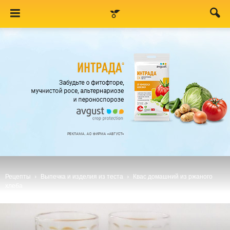
Рецепты
Выпечка и изделия из теста
Квас домашний из ржаного
хлеба