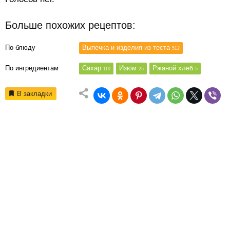
Больше похожих рецептов:
По блюду
Выпечка и изделия из теста
512
По ингредиентам
Сахар
Изюм
Ржаной хлеб
119
25
5
В закладки