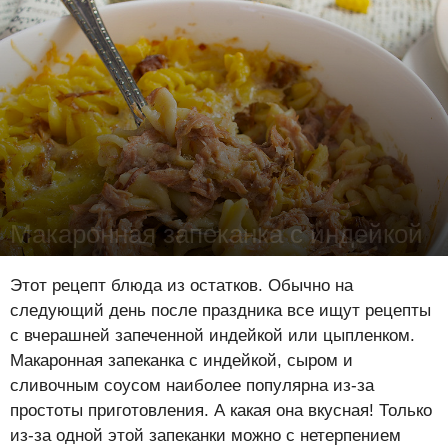
Макаронная запеканка с индейкой
Лена Цынкевич
-
17 мая 2024
15527
0
0
Этот рецепт блюда из остатков. Обычно на
следующий день после праздника все ищут рецепты
с вчерашней запеченной индейкой или цыпленком.
Макаронная запеканка с индейкой, сыром и
сливочным соусом наиболее популярна из-за
простоты приготовления. А какая она вкусная! Только
из-за одной этой запеканки можно с нетерпением