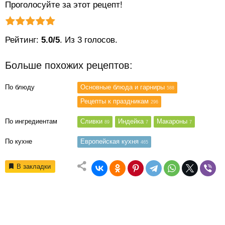
Проголосуйте за этот рецепт!
Рейтинг статьи:
Поставить оценку
Рейтинг:
5.0/5
. Из 3 голосов.
Больше похожих рецептов:
По блюду
Основные блюда и гарниры
588
Рецепты к праздникам
296
По ингредиентам
Сливки
Индейка
Макароны
89
7
7
По кухне
Европейская кухня
465
В закладки