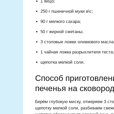
1 яйцо;
250 г пшеничной муки в\с;
90 г мелкого сахара;
50 г жирной сметаны;
3 столовые ложки оливкового масла
1 чайная ложка разрыхлителя теста;
щепотка мелкой соли.
Способ приготовлен
печенья на сковоро
Берём глубокую миску, отмеряем 3 ст
щепотку мелкой соли, разбиваем свеже