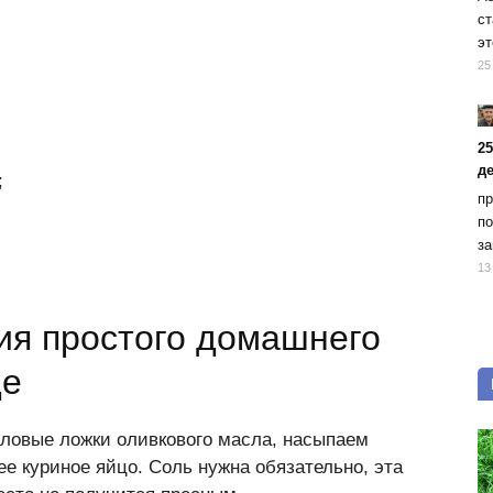
ст
эт
25
2
д
;
пр
по
за
13
ия простого домашнего
де
оловые ложки оливкового масла, насыпаем
е куриное яйцо. Соль нужна обязательно, эта