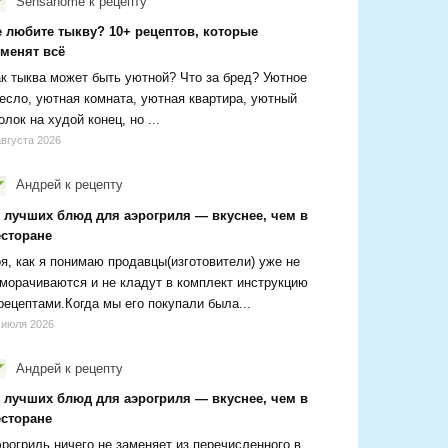
Sensanome
к рецепту
е любите тыкву? 10+ рецептов, которые
зменят всё
к тыква может быть уютной? Что за бред? Уютное
есло, уютная комната, уютная квартира, уютный
олок на худой конец, но ...
августа 2026
Андрей
к рецепту
0 лучших блюд для аэрогриля — вкуснее, чем в
есторане
я, как я понимаю продавцы(изготовители) уже не
морачиваются и не кладут в комплект инструкцию
рецептами.Когда мы его покупали была...
 июля 2026
Андрей
к рецепту
0 лучших блюд для аэрогриля — вкуснее, чем в
есторане
рогриль ничего не заменяет из перечисленного в