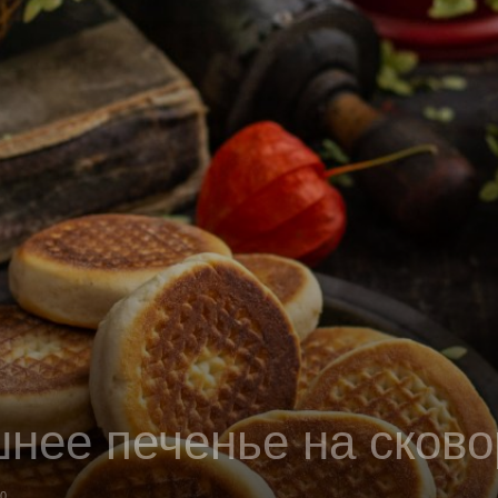
нее печенье на сков
0