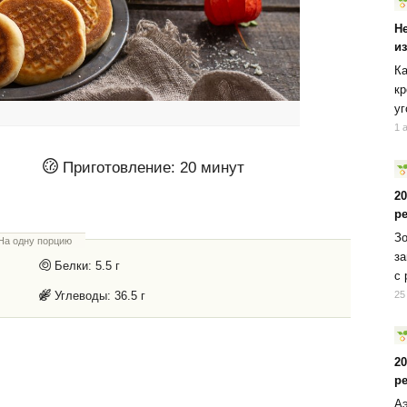
Н
и
Ка
кр
уг
1 
Приготовление:
20 минут
2
р
Зо
На одну порцию
за
Белки:
5.5 г
с 
Углеводы:
36.5 г
25
2
р
Аэ