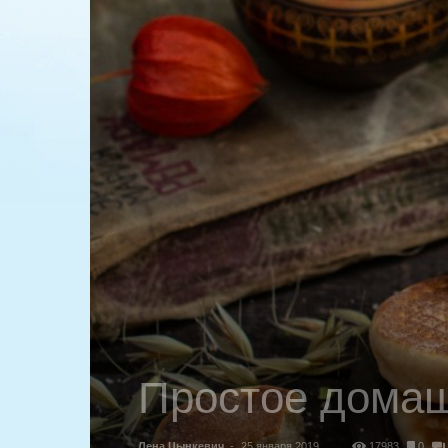
Простое домаш
Лена Цынкевич
-
25 января 2019
17983
0