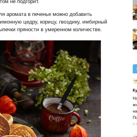
том не подгорит.
Для аромата в печенье можно добавить
имонную цедру, корицу, гвоздику, имбирный
ыпечки пряности в умеренном количестве.
К
На
жи
на
По
6 