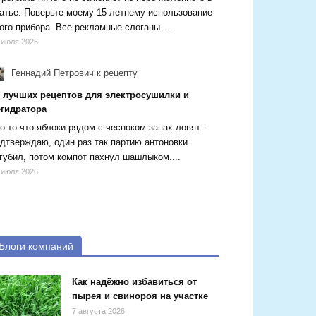
атье. Поверьте моему 15-летнему использование
ого прибора. Все рекламные слоганы ...
 июля 2026
Геннадий Петрович
к рецепту
5 лучших рецептов для электросушилки и
егидратора
о то что яблоки рядом с чесноком запах ловят -
дтверждаю, один раз так партию антоновки
губил, потом компот пахнул шашлыком....
 июля 2026
Блоги компаний
Как надёжно избавиться от
пырея и свинороя на участке
7 августа 2026