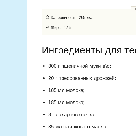
Калорийность:
265 ккал
Жиры:
12.5 г
Ингредиенты для те
300 г пшеничной муки в\с;
20 г прессованных дрожжей;
185 мл молока;
185 мл молока;
3 г сахарного песка;
35 мл оливкового масла;