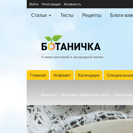
Войти
Регистрация
Активность
Статьи
Тесты
Рецепты
Блоги ко
О мире растений и загородной жизни
Главная
Алфавит
Календари
Специальные
Рецепты
Выпечка и изделия из теста
Расстегаи