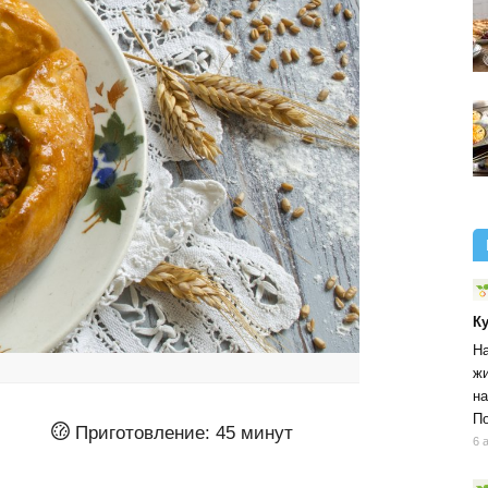
К
На
жи
на
По
Приготовление:
45 минут
6 