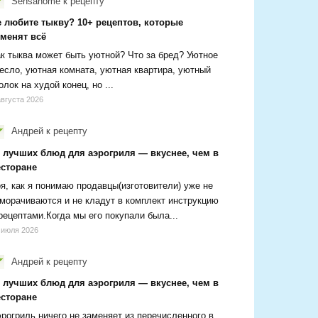
Sensanome
к рецепту
е любите тыкву? 10+ рецептов, которые
зменят всё
к тыква может быть уютной? Что за бред? Уютное
есло, уютная комната, уютная квартира, уютный
олок на худой конец, но ...
августа 2026
Андрей
к рецепту
0 лучших блюд для аэрогриля — вкуснее, чем в
есторане
я, как я понимаю продавцы(изготовители) уже не
морачиваются и не кладут в комплект инструкцию
рецептами.Когда мы его покупали была...
 июля 2026
Андрей
к рецепту
0 лучших блюд для аэрогриля — вкуснее, чем в
есторане
рогриль ничего не заменяет из перечисленного в