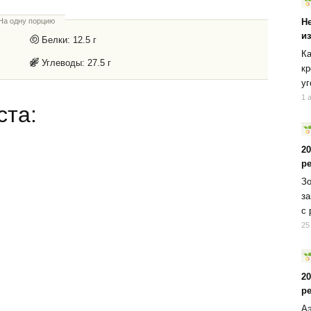
На одну порцию
Н
и
Белки:
12.5 г
Ка
Углеводы:
27.5 г
кр
уг
1 
ста:
2
р
Зо
за
с 
25
2
р
Аэ