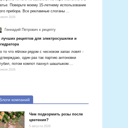
атье. Поверьте моему 15-летнему использование
ого прибора. Все рекламные слоганы ...
 июля 2026
Геннадий Петрович
к рецепту
5 лучших рецептов для электросушилки и
егидратора
о то что яблоки рядом с чесноком запах ловят -
дтверждаю, один раз так партию антоновки
губил, потом компот пахнул шашлыком....
 июля 2026
Блоги компаний
Чем подкормить розы после
цветения?
5 августа 2026