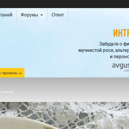
мпаний
Форумы
Ответ
 проекты
 с мясом