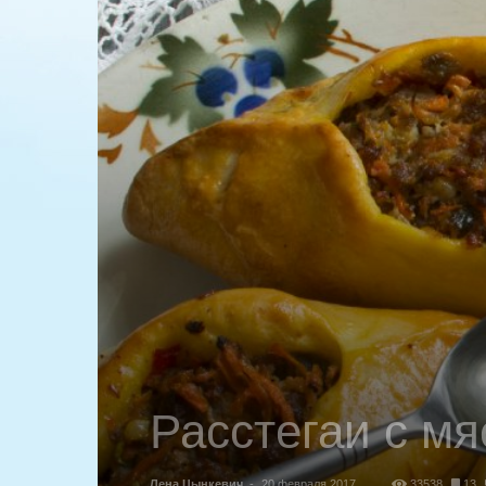
Расстегаи с м
Лена Цынкевич
-
20 февраля 2017
33538
13