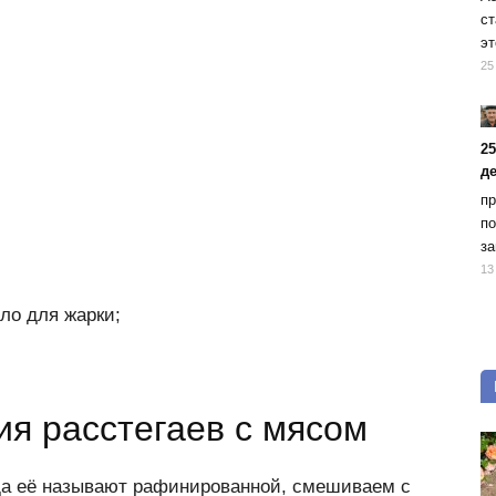
ст
эт
25
2
д
пр
по
за
13
ло для жарки;
ия расстегаев с мясом
да её называют рафинированной, смешиваем с