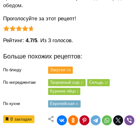
обедом.
Проголосуйте за этот рецепт!
Рейтинг статьи:
Поставить оценку
Рейтинг:
4.7/5
. Из 3 голосов.
Больше похожих рецептов:
По блюду
Закуски
339
По ингредиентам
Творожный сыр
Сельдь
17
12
Куриное яйцо
2
По кухне
Европейская
81
В закладки