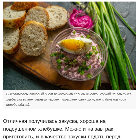
Выкладываем готовый риет из копченой сельди высокой горкой на ломтики
хлеба, посыпаем черным перцем, украшаем свежим луком и долькой яйца
перед подачей.
Отличная получилась закуска, хороша на
подсушенном хлебушке. Можно и на завтрак
приготовить, и в качестве закуски подать перед