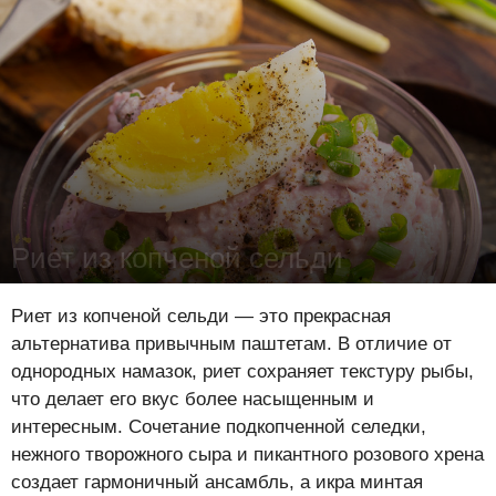
Риет из копченой сельди
Лена Цынкевич
-
12 мая 2026
16083
0
0
Риет из копченой сельди — это прекрасная
альтернатива привычным паштетам. В отличие от
однородных намазок, риет сохраняет текстуру рыбы,
что делает его вкус более насыщенным и
интересным. Сочетание подкопченной селедки,
нежного творожного сыра и пикантного розового хрена
создает гармоничный ансамбль, а икра минтая