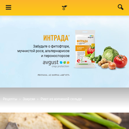
Рецепты
Закуски
Риет из копченой сельди