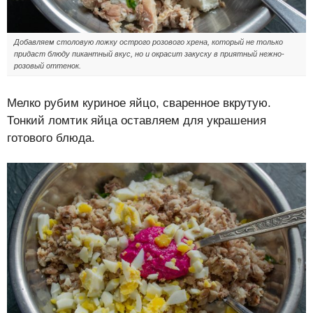
Добавляем столовую ложку острого розового хрена, который не только
придаст блюду пикантный вкус, но и окрасит закуску в приятный нежно-
розовый оттенок.
Мелко рубим куриное яйцо, сваренное вкрутую.
Тонкий ломтик яйца оставляем для украшения
готового блюда.