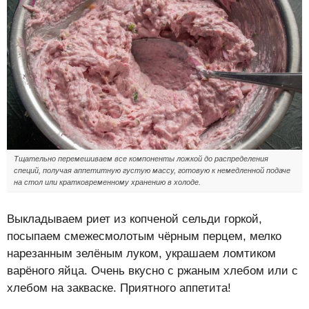
Тщательно перемешиваем все компоненты ложкой до распределения
специй, получая аппетитную густую массу, готовую к немедленной подаче
на стол или кратковременному хранению в холоде.
Выкладываем риет из копченой сельди горкой,
посыпаем смежесмолотым чёрным перцем, мелко
нарезанным зелёным луком, украшаем ломтиком
варёного яйца. Очень вкусно с ржаным хлебом или с
хлебом на закваске. Приятного аппетита!