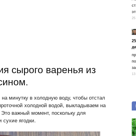
ст
эт
25
2
д
пр
по
ия сырого варенья из
за
13
сином.
на минутку в холодную воду, чтобы отстал
роточной холодной водой, выкладываем на
 Это важный момент, поскольку для
 сухие ягодки.