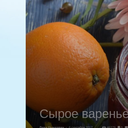
Сырое варенье
Лена Цынкевич
-
6 сентября 2017
46279
0