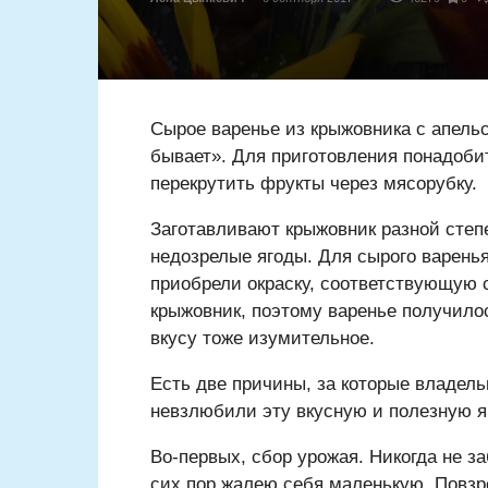
Сырое варенье из крыжовника с апельс
бывает». Для приготовления понадобит
перекрутить фрукты через мясорубку.
Заготавливают крыжовник разной степе
недозрелые ягоды. Для сырого варень
приобрели окраску, соответствующую с
крыжовник, поэтому варенье получилос
вкусу тоже изумительное.
Есть две причины, за которые владельц
невзлюбили эту вкусную и полезную я
Во-первых, сбор урожая. Никогда не з
сих пор жалею себя маленькую. Повзр