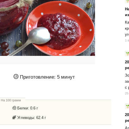
Н
и
Ка
кр
уг
1 
2
р
Зо
Приготовление:
5 минут
за
с 
25
На 100 грамм
Белки:
0.6 г
2
Углеводы:
62.4 г
р
Аэ