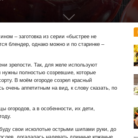
ином – заготовка из серии «быстрее не
ся блендер, однако можно и по старинке –
ни зрелости. Так, для желе используют
я нужны полностью созревшие, которые
орту. В моём огороде созрел красный
ь очень аппетитным на вид, к слову сказать, по
ы огородов, а в особенности, их дети,
году.
абуду свои исколотые острыми шипами руки, до
ослев, догадалась надевать длинные кожаные