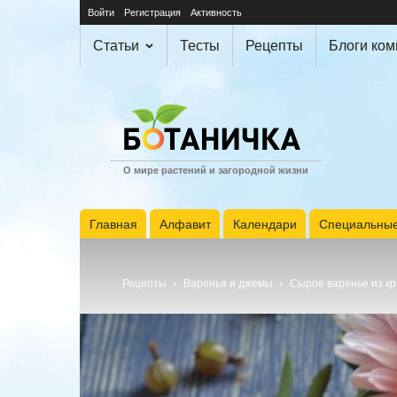
Войти
Регистрация
Активность
Статьи
Тесты
Рецепты
Блоги ко
О мире растений и загородной жизни
Главная
Алфавит
Календари
Специальные
Рецепты
Варенья и джемы
Сырое варенье из к