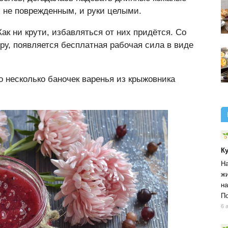
ся не поврежденным, и руки целыми.
ак ни крути, избавляться от них придётся. Со
ру, появляется бесплатная рабочая сила в виде
о несколько баночек варенья из крыжовника
К
На
жи
на
По
6 