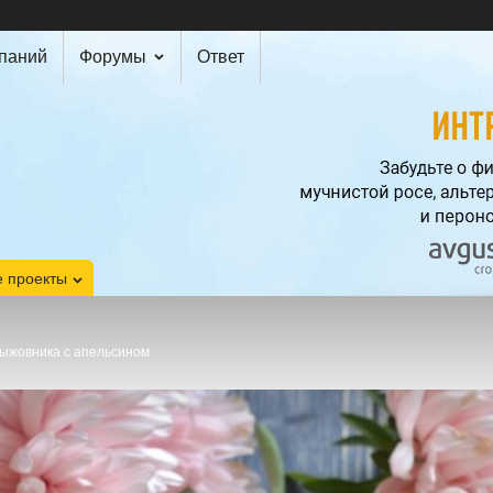
мпаний
Форумы
Ответ
 проекты
рыжовника с апельсином