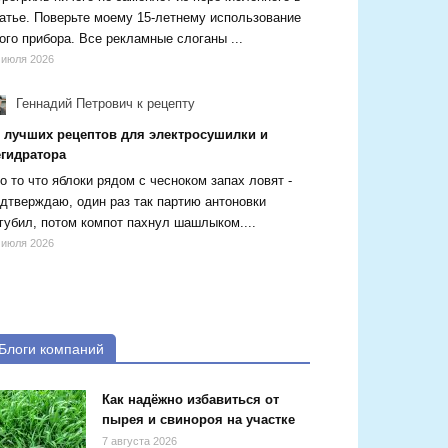
атье. Поверьте моему 15-летнему использование
ого прибора. Все рекламные слоганы ...
 июля 2026
Геннадий Петрович
к рецепту
5 лучших рецептов для электросушилки и
егидратора
о то что яблоки рядом с чесноком запах ловят -
дтверждаю, один раз так партию антоновки
губил, потом компот пахнул шашлыком....
 июля 2026
Блоги компаний
Как надёжно избавиться от
пырея и свинороя на участке
7 августа 2026