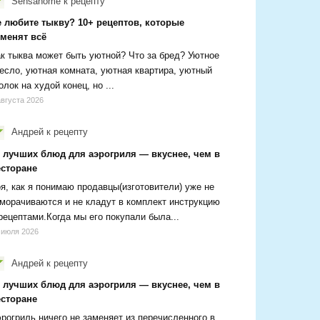
Sensanome
к рецепту
е любите тыкву? 10+ рецептов, которые
зменят всё
к тыква может быть уютной? Что за бред? Уютное
есло, уютная комната, уютная квартира, уютный
олок на худой конец, но ...
августа 2026
Андрей
к рецепту
0 лучших блюд для аэрогриля — вкуснее, чем в
есторане
я, как я понимаю продавцы(изготовители) уже не
морачиваются и не кладут в комплект инструкцию
рецептами.Когда мы его покупали была...
 июля 2026
Андрей
к рецепту
0 лучших блюд для аэрогриля — вкуснее, чем в
есторане
рогриль ничего не заменяет из перечисленного в