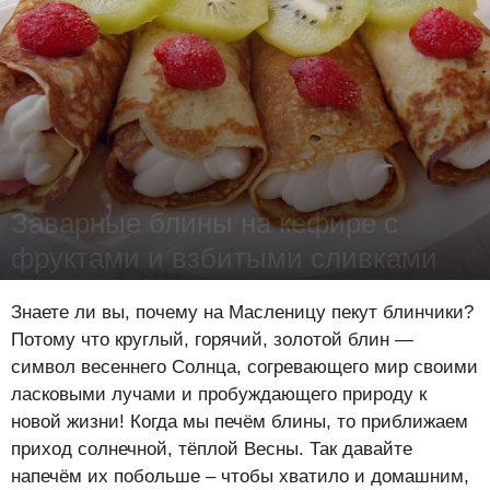
Заварные блины на кефире с
фруктами и взбитыми сливками
Юлия Савва
-
12 марта 2016
19210
0
0
Знаете ли вы, почему на Масленицу пекут блинчики?
Потому что круглый, горячий, золотой блин —
символ весеннего Солнца, согревающего мир своими
ласковыми лучами и пробуждающего природу к
новой жизни! Когда мы печём блины, то приближаем
приход солнечной, тёплой Весны. Так давайте
напечём их побольше – чтобы хватило и домашним,