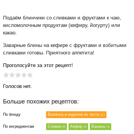
Подаём блинчики со сливками и фруктами к чаю,
кисломолочным продуктам (кефиру, йогурту) или
какао.
Заварные блины на кефире с фруктами и взбитыми
сливками готовы. Приятного аппетита!
Проголосуйте за этот рецепт!
Рейтинг статьи:
Поставить оценку
Голосов нет.
Больше похожих рецептов:
По блюду
Выпечка и изделия из теста
512
По ингредиентам
Сливки
Кефир
Бананы
89
46
16