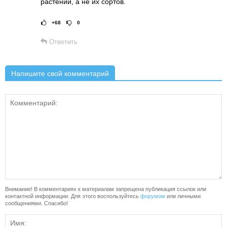
растений, а не их сортов.
+68
0
Рейтинг статьи:
Поставить оце
Ответить
Напишите свой комментарий
Внимание! В комментариях к материалам запрещена публикация ссылок или
контактной информации. Для этого воспользуйтесь
форумом
или личными
сообщениями. Спасибо!