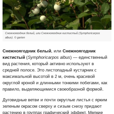
Снежноягодник белый, или Снежноягодник кистистый (Symphoricarpos
albus). © garten
Снежноягодник белый
, или
Снежноягодник
кистистый
(
Symphoricarpos albus
) — единственный
вид растения, который активно используют в
средней полосе. Это листопадный кустарник с
максимальной высотой в 2 м, очень красивой
округлой кроной и длинными тонкими побегами, как
правило, выделяющимися своеобразной формой.
Дуговидные ветви и почти округлые листья с ярким
зеленым окрасом сверху и сизым снизу придают
растению в группах графический эффект. Мелкие