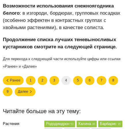
Возможности использования снежноягодника
белого
: в изгороди, бордюрах, групповых посадках
(особенно эффектен в контрастных группах с
хвойными растениями), в качестве солиста.
Продолжение списка лучших теневыносливых
кустарников смотрите на следующей странице.
Для перехода к следующей части используйте цифры или ссылки
«Ранее» и «Далее»
Ранее
1
2
3
4
5
6
7
8
9
Далее
Читайте больше на эту тему:
Растения
Рододендрон
Калина
Барбарис
53
36
35