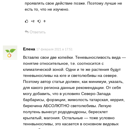
проявлять свое действие позже. Поэтому лучше не
есть то, что не изучено.
+2
0
Рейтинг статьи:
Поставить оц
Ответить
Елена
17 февраля 2021 в 17:51
Вставлю свои две копейки. Теневыносливость вида —
понятие относительное, т.е. соотносится с
климатической зоной. Одни и те же растения будут
теневыносливы на юге и светолюбивы на севере.
Поэтому автор статьи должен, как минимум, указать,
для какого региона данные рекомендации. От себя
могу добавить, что в условиях Северо-Запада
барбарисы, форзиции, жимолость татарская, керрия,
бирючина АБСОЛЮТНО светолюбивы. Легкую
полутень вынесут рододендроны, бересклет
крылатый, магония. Остальные — тоже условно
теннвыносливы, это касается в основном видовых