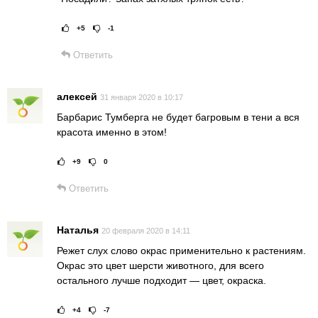
+5
-1
Рейтинг статьи:
Поставить оц
Ответить
алексей
31 января 2020 в 10:17
Барбарис Тумберга не будет багровым в тени а вся
красота именно в этом!
+9
0
Рейтинг статьи:
Поставить оце
Ответить
Наталья
20 февраля 2020 в 14:11
Режет слух слово окрас применительно к растениям.
Окрас это цвет шерсти животного, для всего
остального лучше подходит — цвет, окраска.
+4
-7
Рейтинг статьи:
Поставить оце