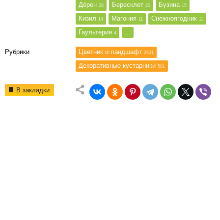
Дёрен
Бересклет
Бузина
28
20
15
Кизил
Магония
Снежноягодник
14
11
11
Гаультерия
...
4
Рубрики
Цветник и ландшафт
2631
Декоративные кустарники
501
В закладки