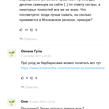
десятка саженцев на сайте [..] по совету сестры, а
некоторых тонкостей все же не знаю. Что
посоветуете: когда лучше сажать, на сколько
приживется в Московском регионе, прикорм?
+1
0
Рейтинг статьи:
Поставить оце
Ответить
Оксана Гула
5 сентября 2017 в 20:44
Про уход за барбарисами можно почитать вот тут:
https://www.botanichka.ru/article/uhod-za-barbarisami/
0
0
Рейтинг статьи:
Поставить оц
Ответить
Оля
23 июня 2020 в 14:33
Посадили? Запах затхлых тряпок есть?