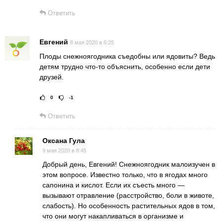
Ответить
Евгений
8 мая 2020 в 6:25
Плоды снежноягодника съедобны или ядовиты? Ведь
детям трудно что-то объяснить, особенно если дети
друзей.
0
-1
Рейтинг статьи:
Поставить оце
Ответить
Оксана Гула
9 мая 2020 в 8:45
Добрый день, Евгений! Снежноягодник малоизучен в
этом вопросе. Известно только, что в ягодах много
сапонина и кислот. Если их съесть много —
вызывают отравление (расстройство, боли в животе,
слабость). Но особенность растительных ядов в том,
что они могут накапливаться в организме и