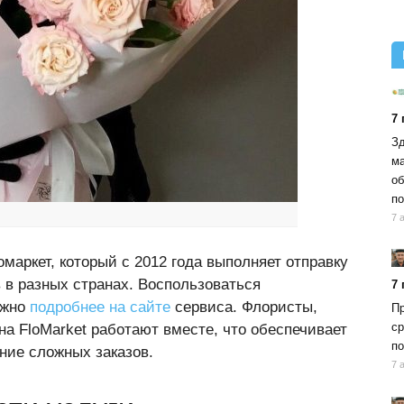
7
Зд
ма
об
по
7 
маркет, который с 2012 года выполняет отправку
в в разных странах. Воспользоваться
7
ожно
подробнее на сайте
сервиса. Флористы,
Пр
ср
а FloMarket работают вместе, что обеспечивает
по
ние сложных заказов.
7 