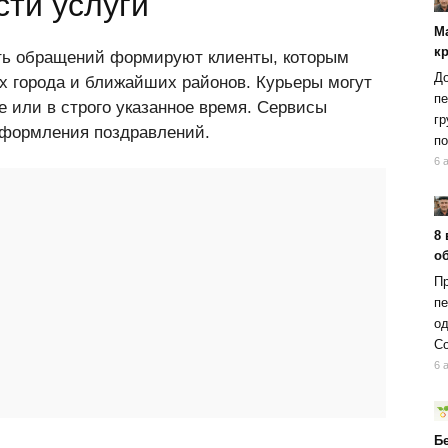
ти услуги
М
к
сть обращений формируют клиенты, которым
До
ах города и ближайших районов. Курьеры могут
пе
е или в строго указанное время. Сервисы
гр
оформления поздравлений.
по
6 
8 
об
Пр
пе
од
Со
6 
Б