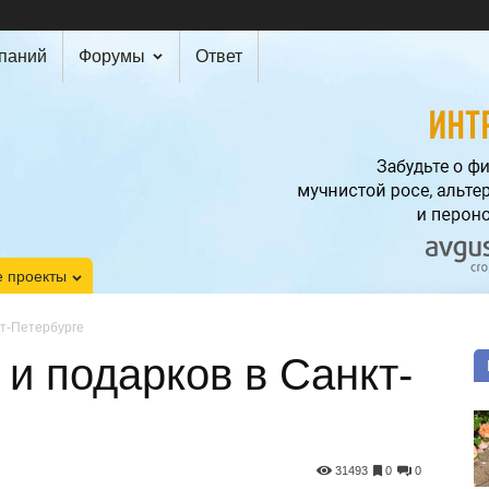
мпаний
Форумы
Ответ
 проекты
кт-Петербурге
 и подарков в Санкт-
31493
0
0