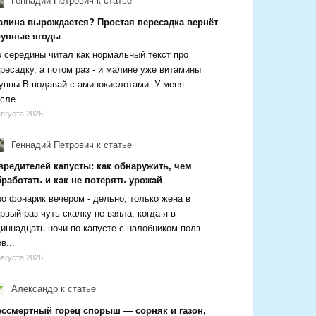
Геннадий Петрович
к статье
алина вырождается? Простая пересадка вернёт
рупные ягоды
 середины читал как нормальный текст про
ресадку, а потом раз - и малине уже витамины
уппы В подавай с аминокислотами. У меня
сле...
августа 2026
Геннадий Петрович
к статье
вредителей капусты: как обнаружить, чем
работать и как не потерять урожай
о фонарик вечером - дельно, только жена в
рвый раз чуть скалку не взяла, когда я в
иннадцать ночи по капусте с налобником полз.
в...
августа 2026
Александр
к статье
ессмертный горец спорыш — сорняк и газон,