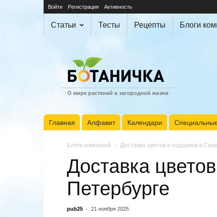
Войти
Регистрация
Активность
Статьи
Тесты
Рецепты
Блоги ко
О мире растений и загородной жизни
Главная
Алфавит
Календари
Специальные
Блоги компаний
Доставка цветов и подарков в Сан
Доставка цветов
Петербурге
pub25
-
21 ноября 2025