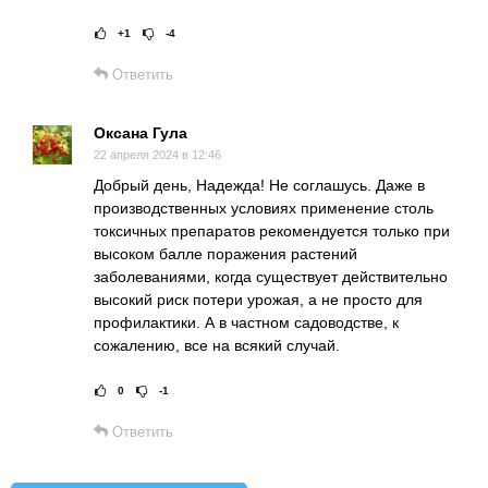
+1
-4
Рейтинг статьи:
Поставить оц
Ответить
Оксана Гула
22 апреля 2024 в 12:46
Добрый день, Надежда! Не соглашусь. Даже в
производственных условиях применение столь
токсичных препаратов рекомендуется только при
высоком балле поражения растений
заболеваниями, когда существует действительно
высокий риск потери урожая, а не просто для
профилактики. А в частном садоводстве, к
сожалению, все на всякий случай.
0
-1
Рейтинг статьи:
Поставить оц
Ответить