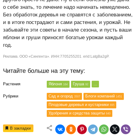
о себе знать, то лечение надо начинать немедленно.
Без обработок деревья не справятся с заболеванием,
и в итоге пострадают и сами растения, и урожай. Не
забывайте эти советы в начале сезона, и пусть ваши
яблони и груши приносят богатые урожаи каждый
год.
Реклама. ООО «Сингента». ИНН:7705255201. erid:LatgBa2gP.
Читайте больше на эту тему:
Растения
Яблоня
Груша
...
164
92
Рубрики
Сад и огород
Блоги компаний
3507
1451
Плодовые деревья и кустарники
695
Удобрения и средства защиты
640
В закладки