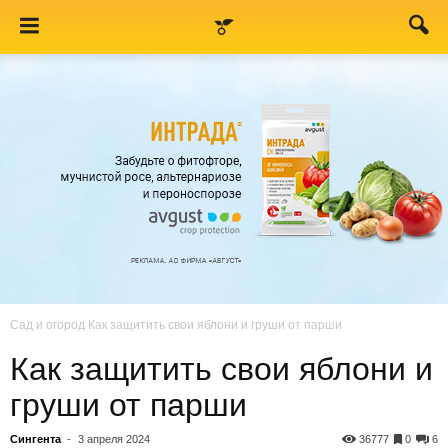
Сад и огород
Как защитить свои яблони и груши от парши
Как защитить свои яблони и
груши от парши
Сингента
-
3 апреля 2024
36777
0
6