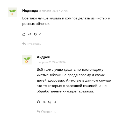
Надежда
8 апреля 2024 в 20:00
Всё таки лучше кушать и компот делать из чистых и
ровных яблочек.
+2
-1
Рейтинг статьи:
Поставить оц
Ответить
Андрей
8 апреля 2024 в 20:34
Всё таки лучше кушать по-настоящему
чистые яблоки не вредя своему и своих
детей здоровью. А чистые в данном случае
это те которые с засохшей кожицей, а не
обработанные хим.препаратами.
+1
-3
Рейтинг статьи:
Постав
Ответить