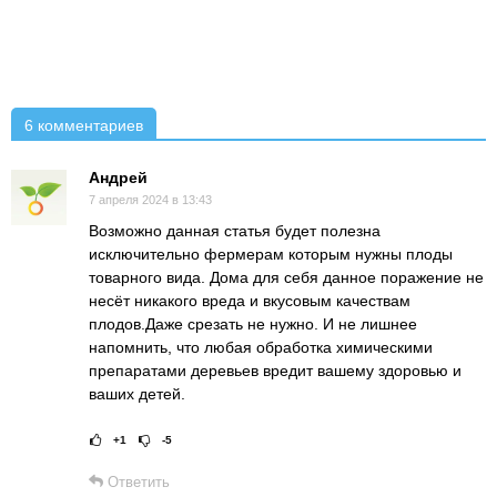
6 комментариев
Андрей
7 апреля 2024 в 13:43
Возможно данная статья будет полезна
исключительно фермерам которым нужны плоды
товарного вида. Дома для себя данное поражение не
несёт никакого вреда и вкусовым качествам
плодов.Даже срезать не нужно. И не лишнее
напомнить, что любая обработка химическими
препаратами деревьев вредит вашему здоровью и
ваших детей.
+1
-5
Рейтинг статьи:
Поставить оце
Ответить