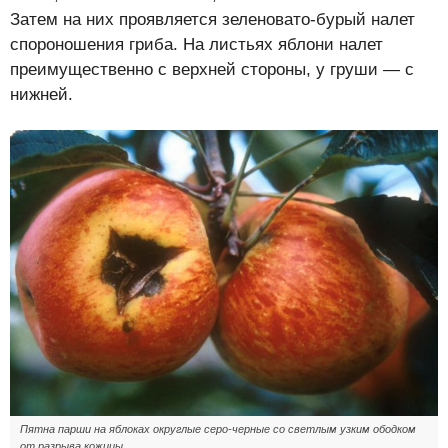
Затем на них проявляется зеленовато-бурый налет
спороношения гриба. На листьях яблони налет
преимущественно с верхней стороны, у груши — с
нижней.
Пятна парши на яблоках округлые серо-черные со светлым узким ободком
от разрыва кожицы.