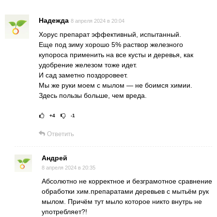
Надежда
8 апреля 2024 в 20:04
Хорус препарат эффективный, испытанный.
Еще под зиму хорошо 5% раствор железного
купороса применить на все кусты и деревья, как
удобрение железом тоже идет.
И сад заметно поздоровеет.
Мы же руки моем с мылом — не боимся химии.
Здесь пользы больше, чем вреда.
+4
-1
Рейтинг статьи:
Поставить оце
Ответить
Андрей
8 апреля 2024 в 20:35
Абсолютно не корректное и безграмотное сравнение
обработки хим.препаратами деревьев с мытьём рук
мылом. Причём тут мыло которое никто внутрь не
употребляет?!