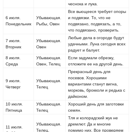
чеснока и лука.
Все вьющееся требует опоры
6 июля.
Убывающая.
и подвязки. То, что не
Понедельник
Рыбы, Овен
подвязано, подвязать, а то,
что подвязано, проверить.
Любые дела в огороде будут
7 июля.
Убывающая.
удачными. Луна сегодня всех
Вторник
Овен
радует и балует.
8 июля.
Убывающая.
Если задумали обрезку,
Среда
Овен, Телец
отложите ее на другой день.
Прекрасный день для
посевов. Хорошими
9 июля.
Убывающая.
вариантами станут вигна,
Четверг
Телец
морковь, брокколи и редька с
дайконом.
10 июля.
Убывающая.
Хороший день для заготовки
Пятница
Телец
семян.
Тля и колорадский жук не
Убывающая.
дремлют. Да и многие
11 июля.
Телец,
помимо них. Все проверяем