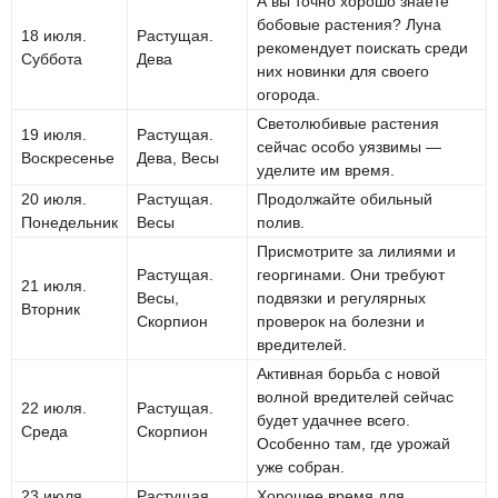
А вы точно хорошо знаете
бобовые растения? Луна
18 июля.
Растущая.
рекомендует поискать среди
Суббота
Дева
них новинки для своего
огорода.
Светолюбивые растения
19 июля.
Растущая.
сейчас особо уязвимы —
Воскресенье
Дева, Весы
уделите им время.
20 июля.
Растущая.
Продолжайте обильный
Понедельник
Весы
полив.
Присмотрите за лилиями и
Растущая.
георгинами. Они требуют
21 июля.
Весы,
подвязки и регулярных
Вторник
Скорпион
проверок на болезни и
вредителей.
Активная борьба с новой
волной вредителей сейчас
22 июля.
Растущая.
будет удачнее всего.
Среда
Скорпион
Особенно там, где урожай
уже собран.
23 июля.
Растущая.
Хорошее время для