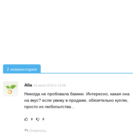
2 комментария
Alla
24 июня 2010 в 12:06
Никогда не пробовала бамию. Интересно, какая она
на вкус? если увижу в продаже, обязятельно куплю,
просто из любопытства…
0
0
Рейтинг статьи:
Поставить оце
Ответить