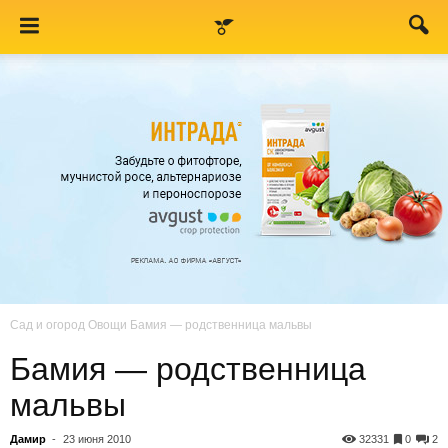
Сад и огород
Овощи
Бамия — родственница мальвы
Бамия — родственница
мальвы
Дамир
-
23 июня 2010
32331
0
2