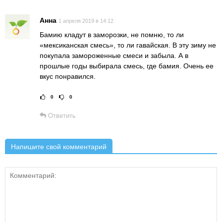
Анна
1 апреля 2019 в 14:12
Бамию кладут в заморозки, не помню, то ли
«мексиканская смесь», то ли гавайская. В эту зиму не
покупала замороженные смеси и забыла. А в
прошлые годы выбирала смесь, где бамия. Очень ее
вкус понравился.
0
0
Рейтинг статьи:
Поставить оце
Ответить
Напишите свой комментарий