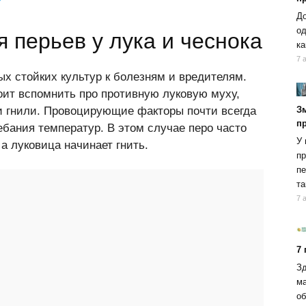
До
од
 перьев у лука и чеснока
ка
7 
х стойких культур к болезням и вредителям.
оит вспомнить про противную луковую муху,
и гнили. Провоцирующие факторы почти всегда
Зм
п
бания температур. В этом случае перо часто
У 
а луковица начинает гнить.
пр
пе
та
7 
7
Зд
ма
об