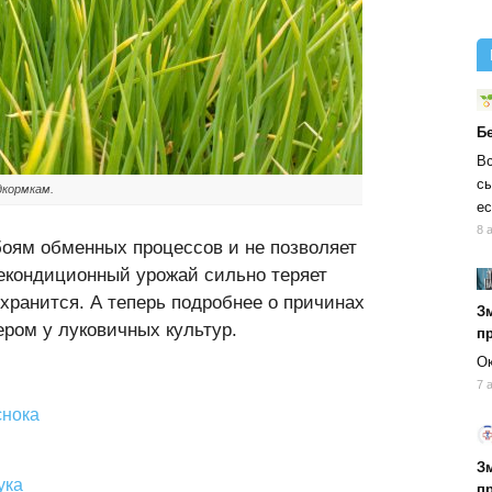
Б
Вс
сы
дкормкам.
ес
8 
оям обменных процессов и не позволяет
екондиционный урожай сильно теряет
 хранится. А теперь подробнее о причинах
Зм
ром у луковичных культур.
п
Ок
7 
снока
Зм
ука
п