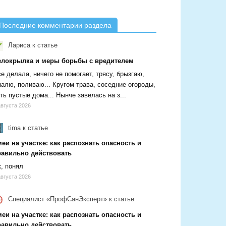
Последние комментарии раздела
Лариса
к статье
елокрылка и меры борьбы с вредителем
е делала, ничего не помогает, трясу, брызгаю,
алю, поливаю... Кругом трава, соседние огороды,
ть пустые дома... Нынче завелась на з...
августа 2026
tima
к статье
еи на участке: как распознать опасность и
равильно действовать
, понял
августа 2026
Специалист «ПрофСанЭксперт»
к статье
еи на участке: как распознать опасность и
равильно действовать