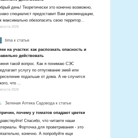
брый день! Теоретически это конечно возможно,
нако специалист предоставит Вам рекомендации,
к максимально обезопасить свою территор...
августа 2026
tima
к статье
еи на участке: как распознать опасность и
равильно действовать
меня такой вопрос. Как я понимаю СЭС
едлагает услугу по отпугивание змей или
реселение подальше от дома. А не случится
кого, что ...
августа 2026
Зеленая Аптека Садовода
к статье
 причин, почему у томатов опадают цветки
равствуйте! Спасибо, что читаете наши
териалы. Форточка для проветривания - это
язательно, конечно. А попробуйте еще