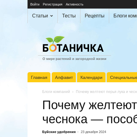
Войти
Регистрация
Активность
Статьи
Тесты
Рецепты
Блоги ко
О мире растений и загородной жизни
Главная
Алфавит
Календари
Специальные
Блоги компаний
Почему желтеют перья лука и чес
Почему желтеют 
чеснока — посо
Буйские удобрения
-
23 декабря 2024