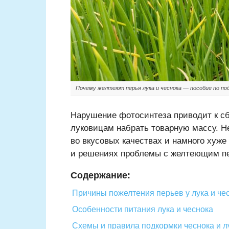
Почему желтеют перья лука и чеснока — пособие по по
Нарушение фотосинтеза приводит к сб
луковицам набрать товарную массу. Н
во вкусовых качествах и намного хуже
и решениях проблемы с желтеющим пе
Содержание:
Причины пожелтения перьев у лука и че
Особенности питания лука и чеснока
Схемы и правила подкормки чеснока и л