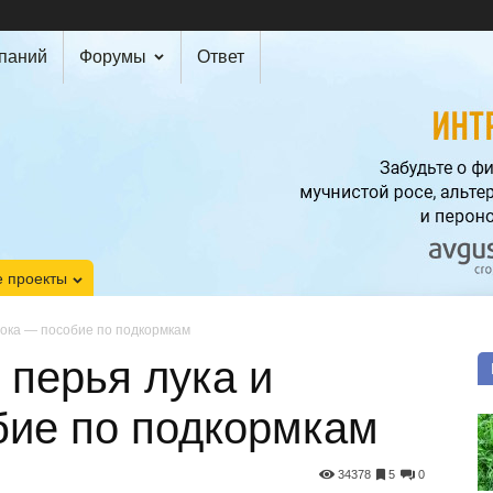
мпаний
Форумы
Ответ
 проекты
нока — пособие по подкормкам
перья лука и
бие по подкормкам
34378
5
0