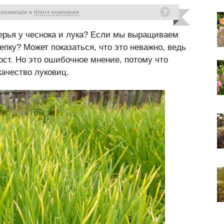
 размещён в
блоге компании
рья у чеснока и лука? Если мы выращиваем
репку? Может показаться, что это неважно, ведь
пост. Но это ошибочное мнение, потому что
качество луковиц.