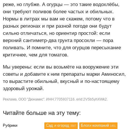
реже, но глубже. А огурцы — это такие водохлёбы,
они требуют поливов более частых и обильных.
Нормы в литрах мы вам не скажем, потому что в
разных регионах и при разной погоде они будут
сильно отличаться, но ориентир простой: если
верхний сантиметр-два грунта просохли — пора
поливать. И помните, что для огурцов пересыхание
критичнее, чем для томатов.
Мы уверены: если вы возьмёте на вооружение эти
советы и добавите к ним препараты марки Аминосил,
то вырастите обильный, вкусный и по-настоящему
здоровый урожай.
Реклама. ООО "Дюнамис". ИНН:7705937116. erid:2VSb5yhXWk2.
Читайте больше на эту тему:
Рубрики
Сад и огород
Блоги компаний
3507
1451