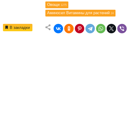
Овощи
1275
Аминосил Витамины для растений
24
В закладки