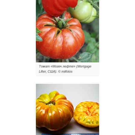
Томат «Могеч лефте» (Mortgage
Lifter, США). © miifotos