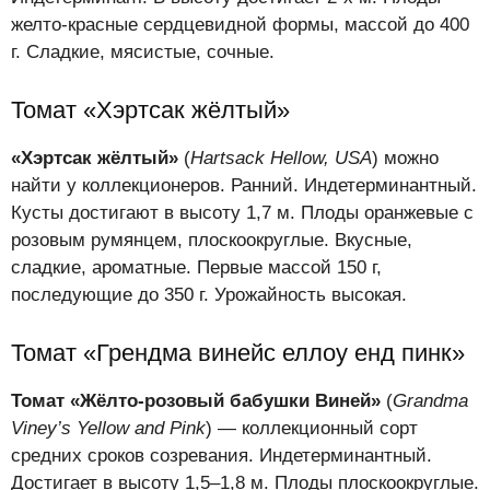
желто-красные сердцевидной формы, массой до 400
г. Сладкие, мясистые, сочные.
Томат «Хэртсак жёлтый»
«Хэртсак жёлтый»
(
Hartsack Нellow, USA
) можно
найти у коллекционеров. Ранний. Индетерминантный.
Кусты достигают в высоту 1,7 м. Плоды оранжевые с
розовым румянцем, плоскоокруглые. Вкусные,
сладкие, ароматные. Первые массой 150 г,
последующие до 350 г. Урожайность высокая.
Томат «Грендма винейс еллоу енд пинк»
Томат «Жёлто-розовый бабушки Виней»
(
Grandma
Viney’s Yellow and Pink
) — коллекционный сорт
средних сроков созревания. Индетерминантный.
Достигает в высоту 1,5–1,8 м. Плоды плоскоокруглые.