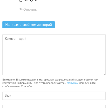
+5
0
Рейтинг статьи:
Поставить оце
Ответить
Напишите свой комментарий
Внимание! В комментариях к материалам запрещена публикация ссылок или
контактной информации. Для этого воспользуйтесь
форумом
или личными
сообщениями. Спасибо!