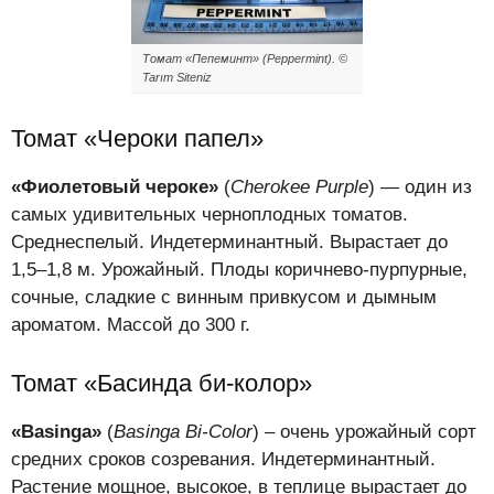
Томат «Пепеминт» (Peppermint). ©
Tarım Siteniz
Томат «Чероки папел»
«Фиолетовый чероке»
(
Cherokee Purple
) — один из
самых удивительных черноплодных томатов.
Среднеспелый. Индетерминантный. Вырастает до
1,5–1,8 м. Урожайный. Плоды коричнево-пурпурные,
сочные, сладкие с винным привкусом и дымным
ароматом. Массой до 300 г.
Томат «Басинда би-колор»
«Basinga»
(
Basinga Bi-Color
) – очень урожайный сорт
средних сроков созревания. Индетерминантный.
Растение мощное, высокое, в теплице вырастает до