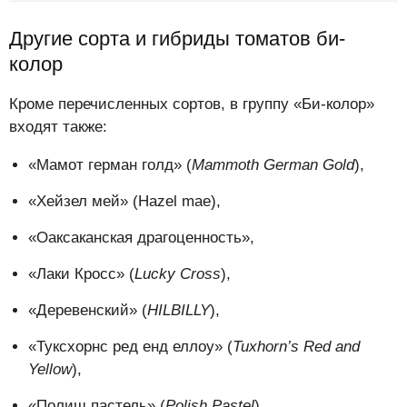
Другие сорта и гибриды томатов би-
колор
Кроме перечисленных сортов, в группу «Би-колор»
входят также:
«Мамот герман голд» (
Mammoth German Gold
),
«Хейзел мей» (Hazel mae),
«Оаксаканская драгоценность»,
«Лаки Кросс» (
Lucky Cross
),
«Деревенский» (
HILBILLY
),
«Туксхорнс ред енд еллоу» (
Tuxhorn’s Red and
Yellow
),
«Полиш пастель» (
Polish Pastel
),