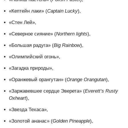
«Кептейн лаки» (
Captain Lucky
),
«Стен Лей»,
«Северное сияние» (
Northern lights
),
«Большая радуга» (
Big Rainbow
),
«Олимпийский огонь»,
«Загадка природы»,
«Оранжевый орангутан» (
Orange Orangutan
),
«Заржавевшее сердце Эверета» (
Everett’s Rusty
Oxheart
),
«Звезда Техаса»,
«Золотой ананас» (
Golden Pineapple
),