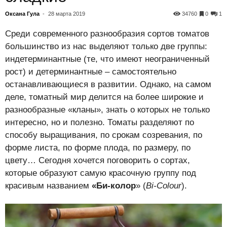
Оксана Гула
-
28 марта 2019
34760
0
1
Среди современного разнообразия сортов томатов
большинство из нас выделяют только две группы:
индетерминантные (те, что имеют неограниченный
рост) и детерминантные – самостоятельно
останавливающиеся в развитии. Однако, на самом
деле, томатный мир делится на более широкие и
разнообразные «кланы», знать о которых не только
интересно, но и полезно. Томаты разделяют по
способу выращивания, по срокам созревания, по
форме листа, по форме плода, по размеру, по
цвету… Сегодня хочется поговорить о сортах,
которые образуют самую красочную группу под
красивым названием
«Би-колор
» (
Bi-Colour
).