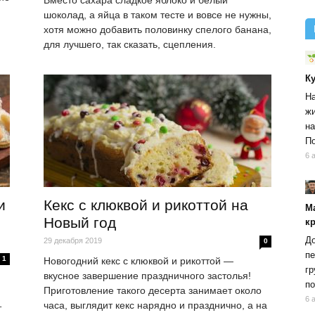
Вместо сахара сладкое яблоко и белый
шоколад, а яйца в таком тесте и вовсе не нужны,
хотя можно добавить половинку спелого банана,
для лучшего, так сказать, сцепления.
К
На
жи
на
По
6 
и
Кекс с клюквой и рикоттой на
М
Новый год
к
До
29 декабря 2019
0
пе
1
Новогодний кекс с клюквой и рикоттой —
гр
вкусное завершение праздничного застолья!
по
Приготовление такого десерта занимает около
6 
часа, выглядит кекс нарядно и празднично, а на
т