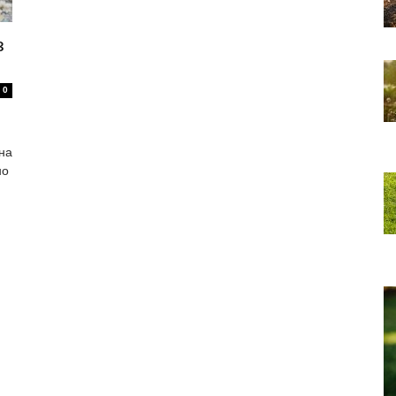
з
0
 на
но