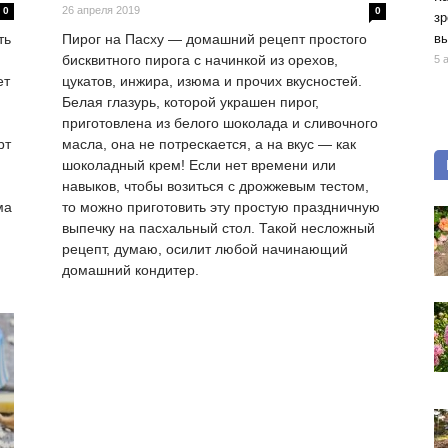
26 апреля 2019
0
0
зр
вы
ть
Пирог на Пасху — домашний рецепт простого
бисквитного пирога с начинкой из орехов,
5 
ет
цукатов, инжира, изюма и прочих вкусностей.
Белая глазурь, которой украшен пирог,
приготовлена из белого шоколада и сливочного
рт
масла, она не потрескается, а на вкус — как
шоколадный крем! Если нет времени или
навыков, чтобы возиться с дрожжевым тестом,
ма
то можно приготовить эту простую праздничную
выпечку на пасхальный стол. Такой несложный
рецепт, думаю, осилит любой начинающий
домашний кондитер.