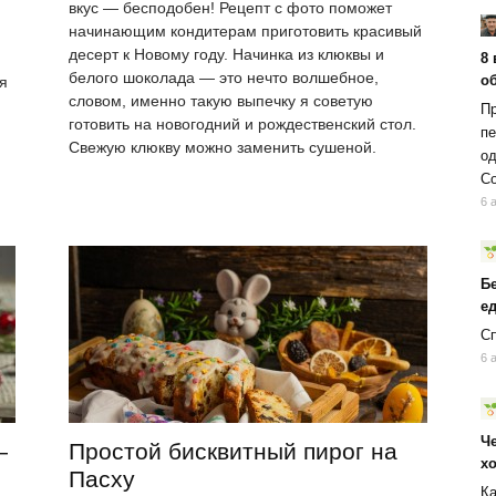
вкус — бесподобен! Рецепт с фото поможет
начинающим кондитерам приготовить красивый
десерт к Новому году. Начинка из клюквы и
8 
белого шоколада — это нечто волшебное,
об
я
словом, именно такую выпечку я советую
Пр
готовить на новогодний и рождественский стол.
пе
Свежую клюкву можно заменить сушеной.
од
Со
6 
Б
ед
Сп
6 
Ч
—
Простой бисквитный пирог на
х
Пасху
Ка