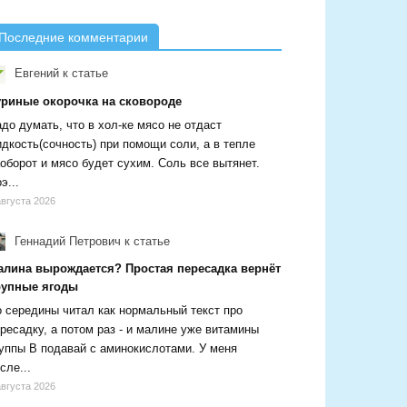
Последние комментарии
Евгений
к статье
уриные окорочка на сковороде
до думать, что в хол-ке мясо не отдаст
дкость(сочность) при помощи соли, а в тепле
оборот и мясо будет сухим. Соль все вытянет.
э...
августа 2026
Геннадий Петрович
к статье
алина вырождается? Простая пересадка вернёт
рупные ягоды
 середины читал как нормальный текст про
ресадку, а потом раз - и малине уже витамины
уппы В подавай с аминокислотами. У меня
сле...
августа 2026