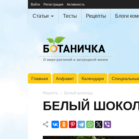
Войти
Регистрация
Активность
Статьи
Тесты
Рецепты
Блоги ко
О мире растений и загородной жизни
Главная
Алфавит
Календари
Специальные
Рецепты
Белый шоколад
БЕЛЫЙ ШОКО