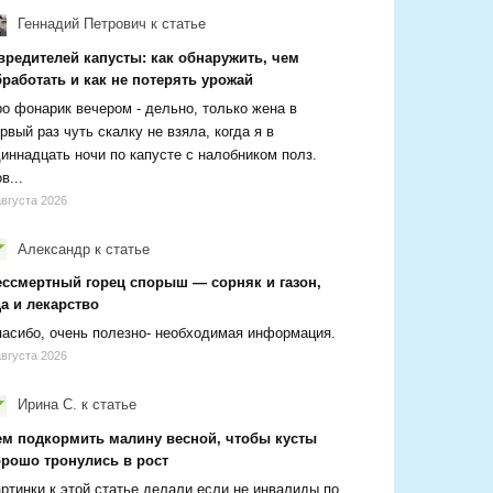
Геннадий Петрович
к статье
вредителей капусты: как обнаружить, чем
работать и как не потерять урожай
о фонарик вечером - дельно, только жена в
рвый раз чуть скалку не взяла, когда я в
иннадцать ночи по капусте с налобником полз.
в...
августа 2026
Александр
к статье
ессмертный горец спорыш — сорняк и газон,
а и лекарство
асибо, очень полезно- необходимая информация.
августа 2026
Ирина С.
к статье
ем подкормить малину весной, чтобы кусты
орошо тронулись в рост
ртинки к этой статье делали если не инвалиды по