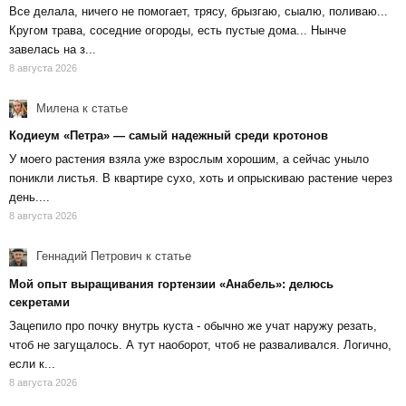
Все делала, ничего не помогает, трясу, брызгаю, сыалю, поливаю...
Кругом трава, соседние огороды, есть пустые дома... Нынче
завелась на з...
8 августа 2026
Милена
к статье
Кодиеум «Петра» — самый надежный среди кротонов
У моего растения взяла уже взрослым хорошим, а сейчас уныло
поникли листья. В квартире сухо, хоть и опрыскиваю растение через
день....
8 августа 2026
Геннадий Петрович
к статье
Мой опыт выращивания гортензии «Анабель»: делюсь
секретами
Зацепило про почку внутрь куста - обычно же учат наружу резать,
чтоб не загущалось. А тут наоборот, чтоб не разваливался. Логично,
если к...
8 августа 2026