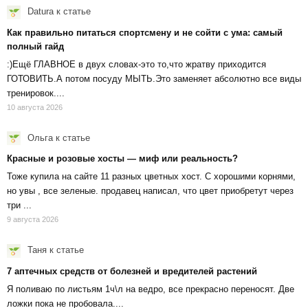
Datura
к статье
Как правильно питаться спортсмену и не сойти с ума: самый
полный гайд
:)Ещё ГЛАВНОЕ в двух словах-это то,что жратву приходится
ГОТОВИТЬ.А потом посуду МЫТЬ.Это заменяет абсолютно все виды
тренировок....
10 августа 2026
Ольга
к статье
Красные и розовые хосты — миф или реальность?
Тоже купила на сайте 11 разных цветных хост. С хорошими корнями,
но увы , все зеленые. продавец написал, что цвет приобретут через
три ...
9 августа 2026
Таня
к статье
7 аптечных средств от болезней и вредителей растений
Я поливаю по листьям 1ч\л на ведро, все прекрасно переносят. Две
ложки пока не пробовала....