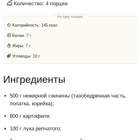
Количество:
4
порции
На одну порцию
Калорийность:
145 ккал
Белки:
7 г
Жиры:
7 г
Углеводы:
10 г
Ингредиенты
500 г нежирной свинины (тазобедренная часть,
лопатка, корейка);
800 г картофеля;
100 г лука репчатого;