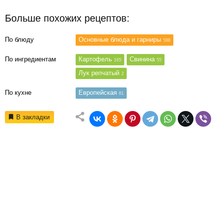
Больше похожих рецептов:
По блюду
Основные блюда и гарниры
588
По ингредиентам
Картофель
Свинина
165
55
Лук репчатый
2
По кухне
Европейская
81
В закладки