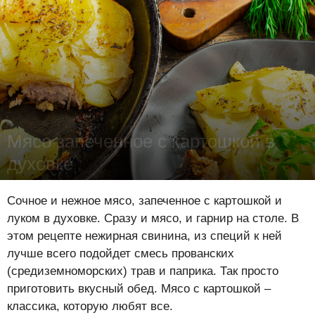
Мясо запеченное с картошкой в
духовке
Лена Цынкевич
-
1 июля 2026
20962
0
0
Сочное и нежное мясо, запеченное с картошкой и
луком в духовке. Сразу и мясо, и гарнир на столе. В
этом рецепте нежирная свинина, из специй к ней
лучше всего подойдет смесь прованских
(средиземноморских) трав и паприка. Так просто
приготовить вкусный обед. Мясо с картошкой –
классика, которую любят все.