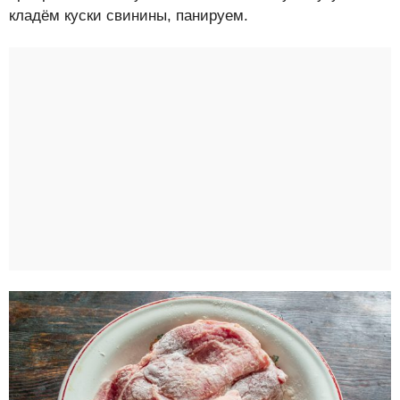
кладём куски свинины, панируем.