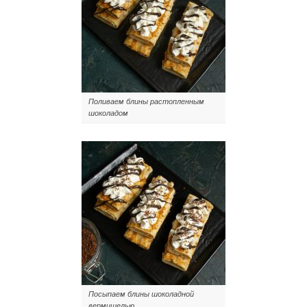
Поливаем блины растопленным
шоколадом
Посыпаем блины шоколадной
вермишелью