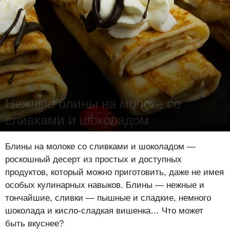
Нежные блины на молоке со
сливками и шоколадом
Лена Цынкевич
-
4 июня 2021
15555
1
0
Блины на молоке со сливками и шоколадом —
роскошный десерт из простых и доступных
продуктов, который можно приготовить, даже не имея
особых кулинарных навыков. Блины — нежные и
тончайшие, сливки — пышные и сладкие, немного
шоколада и кисло-сладкая вишенка… Что может
быть вкуснее?